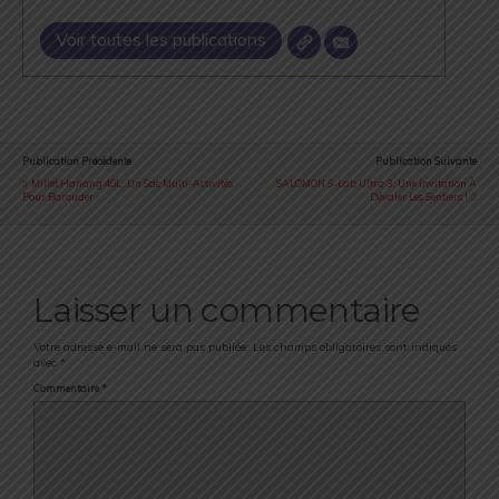
Voir toutes les publications
Publication Précédente
Publication Suivante
Millet Hanang 40L : Un Sac Multi-Activités
SALOMON S-Lab Ultra 3 : Une Invitation À
Pour Barouder
Dévaler Les Sentiers !
Laisser un commentaire
Votre adresse e-mail ne sera pas publiée.
Les champs obligatoires sont indiqués
avec
*
Commentaire
*