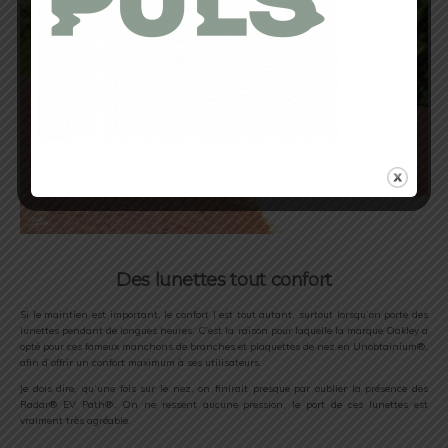
Des lunettes tout confort
Si le maintien est important, le confort l’est tout autant, surtout lorsqu’on porte des
lunettes pendant de longues heures. C’est la raison pour laquelle la marque Oakley a
opté pour ces fameux manchons de branches et plaquettes de nez en Unobtainium®,
afin d’offrir un confort maximum à ses utilisateurs.
Je dois dire, qu’une fois sur le nez, on finirait presque par oublier la présence des
Radar® EV Path®. On ne ressent aucune pression, le port de ces lunettes est
vraiment très agréable.