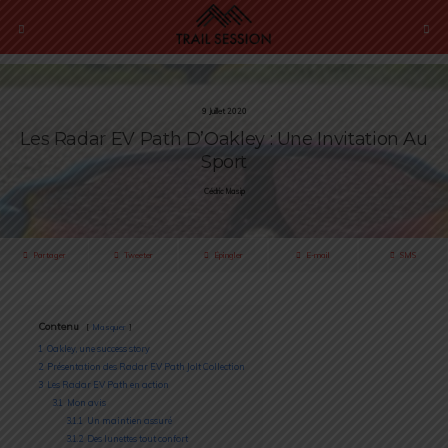
9 Juillet 2020
Les Radar EV Path D’Oakley : Une Invitation Au
Sport
Cédric Masip
Partager
Tweeter
Épingler
E-mail
SMS
Contenu
Masquer
1
Oakley, une success story
2
Présentation des Radar EV Path Jolt Collection
3
Les Radar EV Path en action
3.1
Mon avis
3.1.1
Un maintien assuré
3.1.2
Des lunettes tout confort