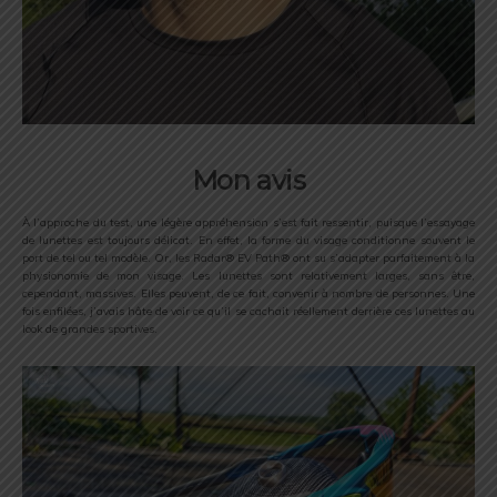
Mon avis
À l’approche du test, une légère appréhension s’est fait ressentir, puisque l’essayage
de lunettes est toujours délicat. En effet, la forme du visage conditionne souvent le
port de tel ou tel modèle. Or, les Radar® EV Path® ont su s’adapter parfaitement à la
physionomie de mon visage. Les lunettes sont relativement larges, sans être,
cependant, massives. Elles peuvent, de ce fait, convenir à nombre de personnes. Une
fois enfilées, j’avais hâte de voir ce qu’il se cachait réellement derrière ces lunettes au
look de grandes sportives.