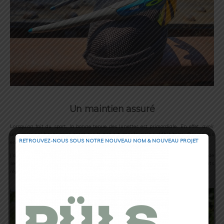
Un maintien assuré
Lorsqu’on fait du sport, la bonne tenue des lunettes est primordiale. En effet, avoir
une paire qui bouge sans cesse sur le nez est pour le moins rédhibitoire. Or une fois
RETROUVEZ-NOUS SOUS NOTRE NOUVEAU NOM & NOUVEAU PROJET
en place, les Radar® EV Path® restent immobiles, peu importe l’activité.
J’ai pu le remarquer évidemment lors de mes footings, mais aussi à l’occasion de
sessions de Beach Volley. Il va sans dire que les nombreux déplacements et sauts
répétés pour récupérer le ballon, ont mis les Radar® EV Path® à rude épreuve.