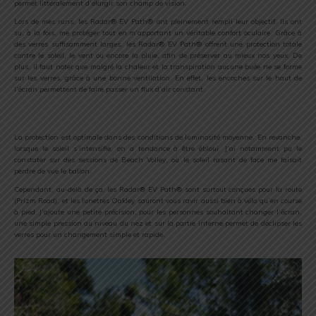
permet littéralement d’élargir son champ de vision.
Lors de mes runs, les Radar® EV Path® ont pleinement rempli leur objectif. Ils ont
su, à la fois, me protéger tout en m’apportant un véritable confort oculaire. Grâce à
des verres suffisamment larges, les Radar® EV Path® offrent une protection totale
contre le soleil, le vent ou encore la pluie, afin de préserver au mieux nos yeux. De
plus, il faut noter que malgré la chaleur et la transpiration aucune buée ne se forme
sur les verres, grâce à une bonne ventilation. En effet, les encoches sur le haut de
l’écran permettent de faire passer un flux d’air constant.
La protection est optimale dans des conditions de luminosité moyenne. En revanche,
lorsque le soleil s’intensifie, on a tendance à être ébloui. J’ai notamment pu le
constater sur des sessions de Beach Volley, où le soleil rasant de face me faisait
perdre de vue le ballon.
Cependant, au-delà de ça, les Radar® EV Path® sont surtout conçues pour la route
(Prizm Road), et les lunettes Oakley sauront vous ravir aussi bien à vélo qu’en course
à pied. J’ajoute une petite précision, pour les personnes souhaitant changer l’écran,
une simple pression au niveau du nez et sur la partie interne permet de déclipser les
verres pour un changement simple et rapide.