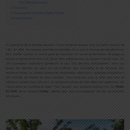
3.1.3
Côté performance
4
Conclusion
5
Où se procurer ces Oakley Radar EV Path
6
Auteur/Autrice
À l’approche de la période estivale, il nous tarde de renouer avec les petits plaisirs de
l’été. En effet, les longues journées ensoleillées ainsi que la hausse des températures
font souffler comme un avant-goût de vacances. Si l’envie de farniente, de plage ou
encore d’apéros entre amis est bel et bien présente pour la plupart d’entre nous, les
plus courageux cependant garderont le cap. Ces derniers multiplieront, sans nul
doute, les séances de sport en vue d’affiner leur silhouette et de retrouver leur
meilleure forme. La chaleur ambiante nécessitera, néanmoins, quelques adaptations
afin d’éviter les heures les plus chaudes. Une chose est sûre, le soleil sera tout de
même au rendez-vous. Dès lors, un accessoire phare de l’été refera son apparition, en
l’occurrence les lunettes de soleil. Trail Session vous présente aujourd’hui, les
Radar
EV Path
de la marque
Oakley
, idéales pour vous accompagner lors de vos activités
physiques.