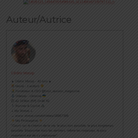
Auteur/Autrice
Cédric Masip
▲ Cédric Masip - 42 ans ▲
Marié - 1 enfant
Fondateur & CEO @trail_session_magazine
Odessa - Ukraine
⏱ 42.195km [RP] 2h46’52
Runner & Cyclist
⇣ My Strava ⇣
→ www.strava.com/athletes/18867396
Ma Philosophie
"Courir sur le chemin de la vie, le plus loin possible, le plus longtemps
possible. Emprunter tous les sentiers, même les impasses, le plus
important est de s’y (re)trouver".