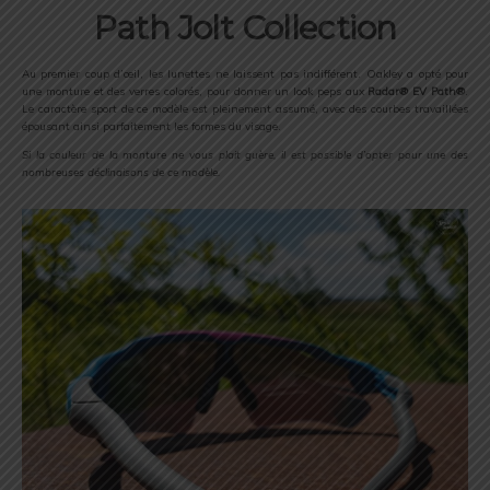
Path Jolt Collection
Au premier coup d’œil, les lunettes ne laissent pas indifférent. Oakley a opté pour
une monture et des verres colorés, pour donner un look peps aux
Radar® EV Path®
.
Le caractère sport de ce modèle est pleinement assumé, avec des courbes travaillées
épousant ainsi parfaitement les formes du visage.
Si la couleur de la monture ne vous plait guère, il est possible d’opter pour une des
nombreuses déclinaisons de ce modèle.