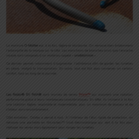
La monture
O-Matter
est, à la fois, légère et résistante. On retrouve bien évidemment
l’estampille de la marque sur le côté. Les manchons de branches ainsi que l’encoche
nasale sont composés d’un matériau appelé «
unobtainium
».
Ce dernier permet notamment d’augmenter l’adhérence afin de garder les lunettes
en place, malgré la transpiration. En outre, tout est fait pour conserver un certain
confort, tout au long de la journée.
Les Radar® EV Path®
sont munies de verres
Prizm™
qui assurent une isolation
performante grâce à leurs nombreuses caractéristiques. En effet, ils incluent à la fois
une isolation légère, respirable et imperméable, pour un maximum de douceur et de
chaleur sans encombrement.
Côté entretien, Oakley a pensé à tout. A l’intérieur de l’étui rigide de protection, on
retrouve une pochette en Microclear™ tissé électrostatique qui sert à la fois pour
nettoyer les verres mais également pour ranger les lunettes.