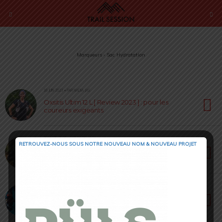
Marqueurs › Sac Hydratation
16 JUIN 2023 • PAR NADIA JAS
Oxsitis Ultim 12 L [ Review 2023 ] : pour les
coureurs exigeants
23 MARS 2023 • PAR NADIA JAS
RETROUVEZ-NOUS SOUS NOTRE NOUVEAU NOM & NOUVEAU PROJET
Sac Trail Running 8L Evadict [ Review ] : pour
les femmes
23 FÉVRIER 2023 • PAR JULIEN PICOT
UltRun S Pack Evo 10 Compressport [ Test 2023
] : ultra pratique