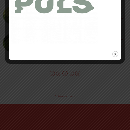
23 NOVEMBRE 2022 • PAR NOËLLIE ROUSSET
Gilet Pinnacle 4L de Nathan [ Test 2022 ] : une
seconde peau
23 NOVEMBRE 2022 • PAR NOËLLIE ROUSSET
Sac distance 8 Pack [ Test 2022 ] : l’hybride de
Black Diamond
Retour au début