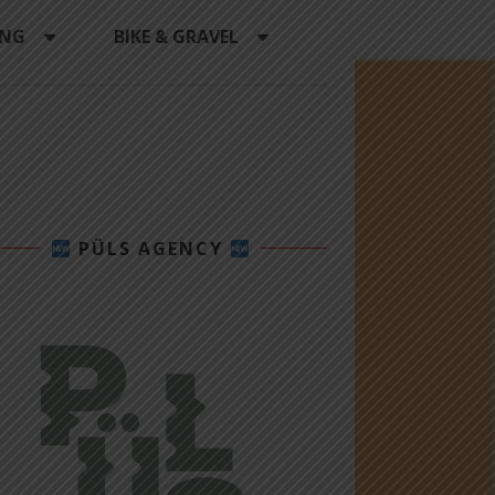
ING
BIKE & GRAVEL
PÜLS AGENCY