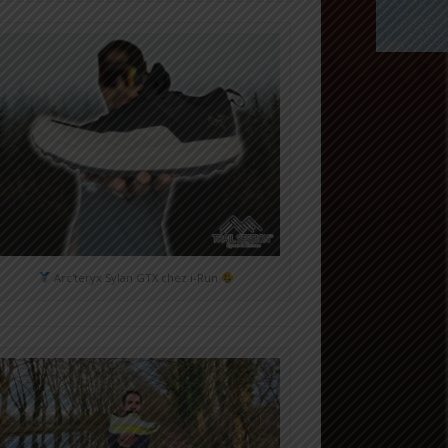
Arc'teryx Sylan GTX chez i-Run