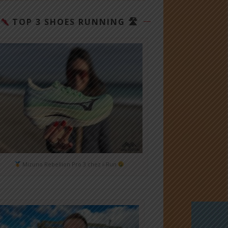
TOP 3 SHOES RUNNING 🛣
Mizuno Rebellion Pro 3 chez i-Run