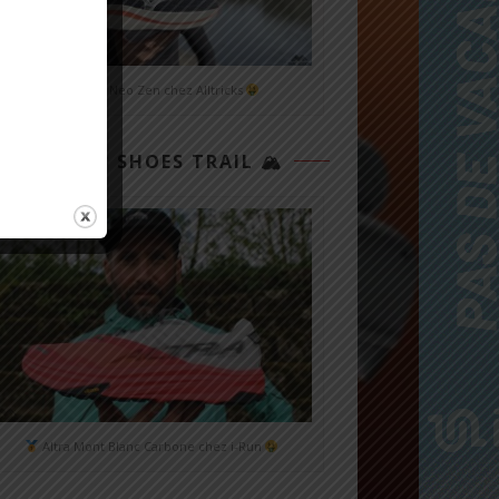
Mizuno Neo Zen chez Alltricks
TOP 3 SHOES TRAIL 🏔
Altra Mont Blanc Carbone chez i-Run