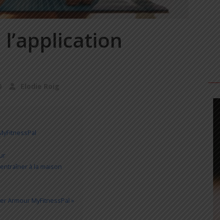
l’application
0
Elodie Roig
MyFitnessPal
ur
entraîner à la maison
der Armour MyFitnessPal »