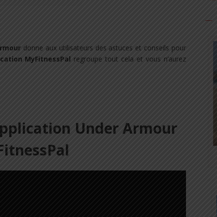
Armour
donne aux utilisateurs des astuces et conseils pour
ication MyFitnessPal
regroupe tout cela et vous n’aurez
application Under Armour
itnessPal