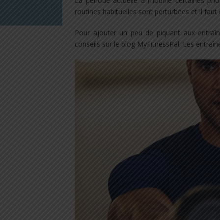
La période actuelle a modifié certaines pri
routines habituelles sont perturbées et il faut 
Pour ajouter un peu de piquant aux entraî
conseils sur le blog MyFitnessPal. Les entraîn