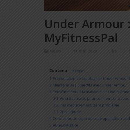
Under Armour : 
MyFitnessPal
News
11 mai 2020
Like
Contenu
Masquer
1
Présentation de l’application Under Armour 
2
Maintenir ses objectifs avec Under Armour
3
Entraînements à la maison avec Under Armo
3.1
Voici 6 conseils pour commencer à vous 
3.2
Pas d’équipement, zéro problème
3.3
Zen attitude
4
Conclusion au sujet de cette application Un
5
Auteur/Autrice