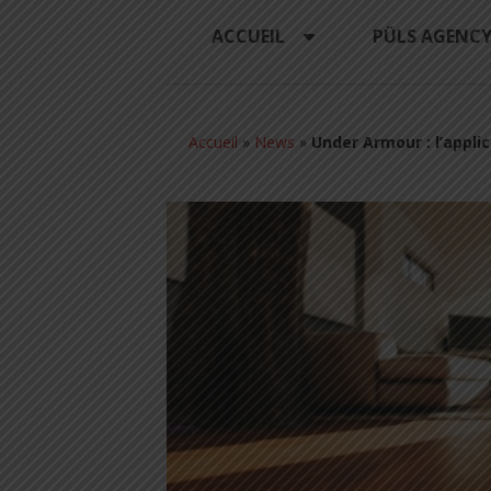
ACCUEIL
PÜLS AGENC
Accueil
»
News
»
Under Armour : l’appli