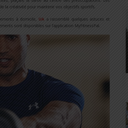
orités, plaçant la santé au centre des préoccupations. Les
de la créativité pour maintenir vos objectifs sportifs.
nements à domicile,
UA
a rassemblé quelques astuces et
ements sont disponibles sur l’application MyFitnessPal.