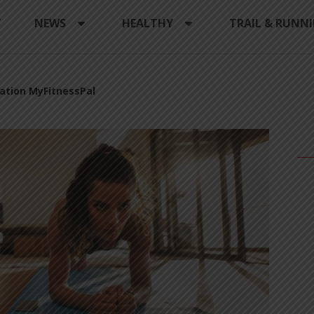
Y
NEWS
HEALTHY
TRAIL & RUNN
cation MyFitnessPal