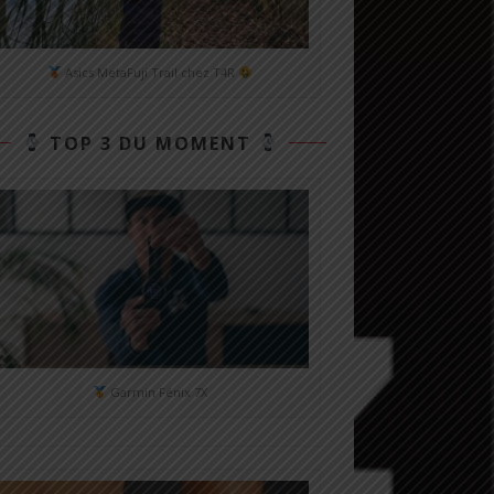
Asics MetaFuji Trail chez T4R
TOP 3 DU MOMENT
Garmin Fénix 7X