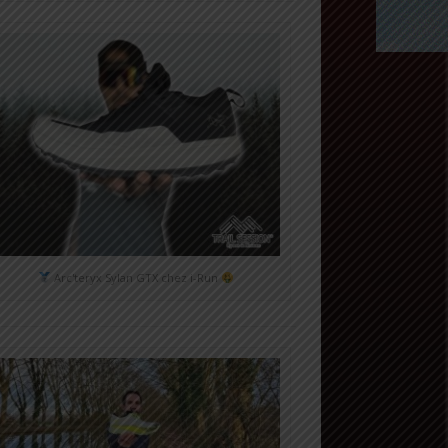
Arc'teryx Sylan GTX chez i-Run