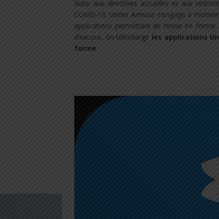
Suite aux directives actuelles et aux
restrict
COVID-19
.
Under Armour
s’engage à motiver 
applications
permettant de rester en forme.
d’excuse, on télécharge
les applications U
forme
.