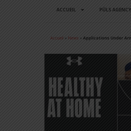
ACCUEIL
PÜLS AGENC
Accueil
»
News
»
Applications Under Ar