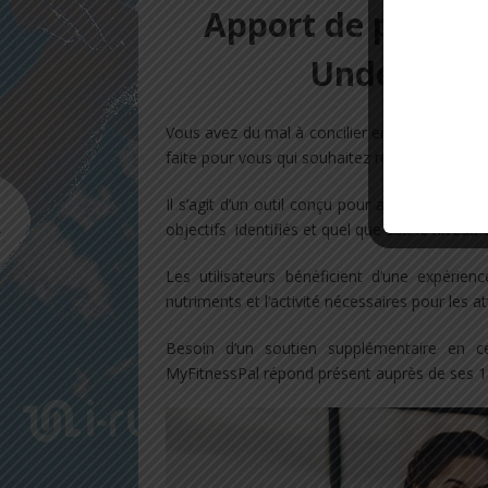
Apport de perform
Under Arm
Vous avez du mal à concilier entraînement et 
faite pour vous qui souhaitez rester en forme
Il s’agit d’un outil conçu pour aider les utilis
objectifs identifiés et quel que soit le niveau
Les utilisateurs bénéficient d’une expérien
nutriments et l’activité nécessaires pour les at
Besoin d’un soutien supplémentaire en 
MyFitnessPal répond présent auprès de ses 180