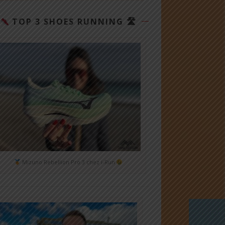
TOP 3 SHOES RUNNING 🛣
Mizuno Rebellion Pro 3 chez i-Run