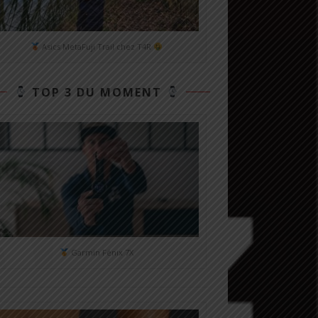
Asics MetaFuji Trail chez T4R
TOP 3 DU MOMENT
Garmin Fénix 7X