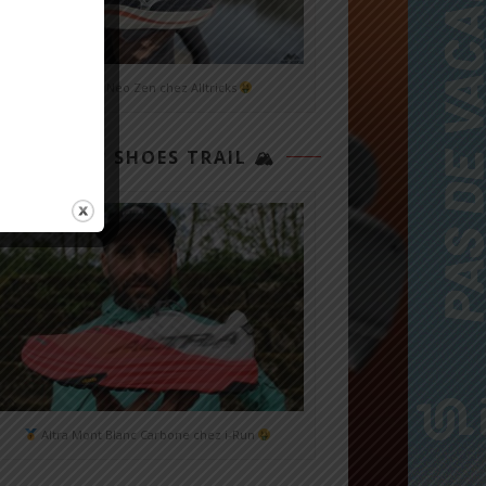
Mizuno Neo Zen chez Alltricks
TOP 3 SHOES TRAIL 🏔
Altra Mont Blanc Carbone chez i-Run