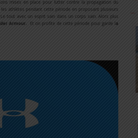
ions
mises en place pour lutter contre la propagation du
les athlètes pendant cette période en proposant plusieurs
 Le tout avec
un esprit sain dans un corps sain.
Alors plus
nder Armour.
Et on profite de cette période pour garde l
a