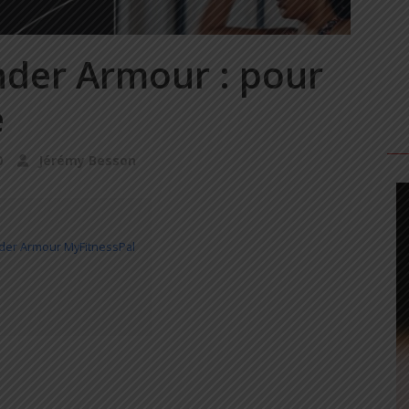
nder Armour : pour
e
0
Jérémy Besson
nder Armour MyFitnessPal