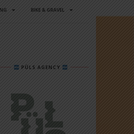
ING
BIKE & GRAVEL
PÜLS AGENCY