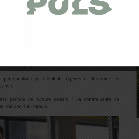
ance avec l’application
our MyFitnessPal
nutrition.
L’application Under Armour MyFitnessPal
est
.
ateurs à suivre leur nutrition et leur exercice en fonction des
 de forme physique.
ce personnalisée qui définit les repères et détermine les
teindre.
cette période de rupture sociale ? La communauté de
 millions d’utilisateurs.