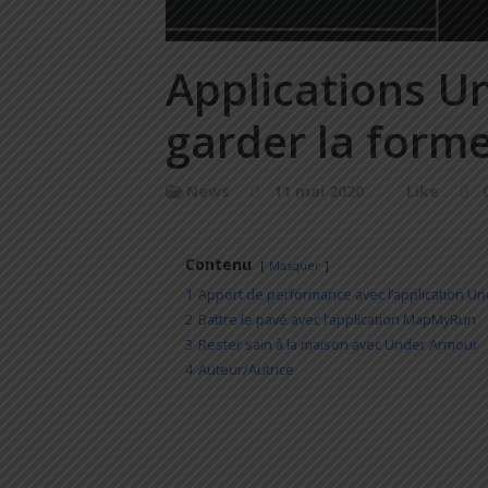
Applications U
garder la form
News
11 mai 2020
Like
Contenu
Masquer
1
Apport de performance avec l’application U
2
Battre le pavé avec l’application MapMyRun
3
Rester sain à la maison avec Under Armour
4
Auteur/Autrice