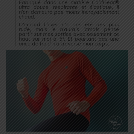
Fabriqué dans une matière
ColdGear®
ultra douce, respirante et élastique, il
n’en demeure pas moins incroyablement
chaud.
D’accord l’hiver n’a pas été des plus
rude, mais je n’aurais jamais pensé
partir sur mes sorties avec seulement ce
haut sur moi à 5°. Et pourtant pas une
once de froid n’a traversé mon corps.