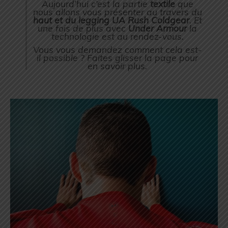
Aujourd’hui c’est la partie
textile
que
nous allons vous présenter au travers du
haut et du legging UA Rush Coldgear
. Et
une fois de plus avec
Under Armour
la
technologie est au rendez-vous.
Vous vous demandez comment cela est-
il possible ? Faites glisser la page pour
en savoir plus.