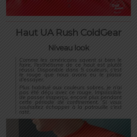
Haut UA Rush ColdGear
Niveau look
Comme les américains savent si bien le
faire, l’esthétisme de ce haut est plutôt
réussi. Disponible dans 5 couleurs, c’est
le rouge que nous avons eu le plaisir
d’essayer.
Plus habitué aux couleurs sobres, je n’ai
pas été déçu avec ce rouge. Impossible
de passer inaperçu, encore plus pendant
cette période de confinement. Si vous
souhaitez échapper à la patrouille c’est
raté.