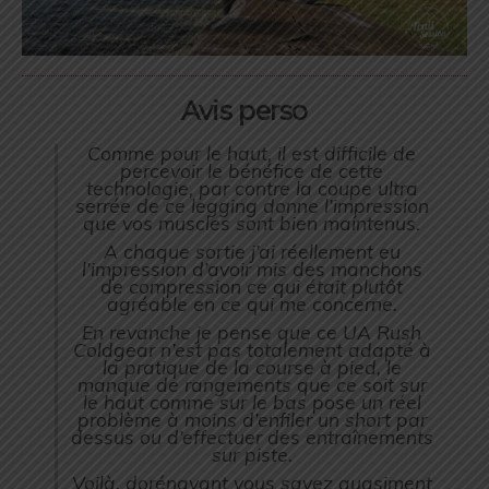
Avis perso
Comme pour le haut, il est difficile de
percevoir le bénéfice de cette
technologie, par contre la coupe ultra
serrée de ce legging donne l’impression
que vos muscles sont bien maintenus.
A chaque sortie j’ai réellement eu
l’impression d’avoir mis des manchons
de compression ce qui était plutôt
agréable en ce qui me concerne.
En revanche je pense que ce UA Rush
Coldgear n’est pas totalement adapté à
la pratique de la course à pied, le
manque de rangements que ce soit sur
le haut comme sur le bas pose un réel
problème à moins d’enfiler un short par
dessus ou d’effectuer des entraînements
sur piste.
Voilà, dorénavant vous savez quasiment