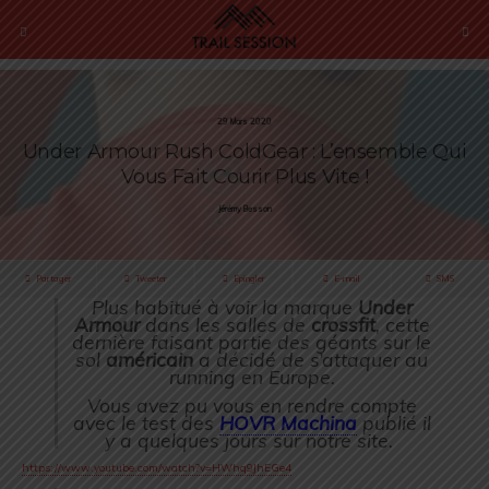
29 Mars 2020
Under Armour Rush ColdGear : L’ensemble Qui
Vous Fait Courir Plus Vite !
Jérémy Besson
Partager
Tweeter
Épingler
E-mail
SMS
Plus habitué à voir la marque
Under
Armour
dans les salles de
crossfit
, cette
dernière faisant partie des géants sur le
sol
américain
a décidé de s’attaquer au
running en Europe.
Vous avez pu vous en rendre compte
avec le test des
HOVR Machina
publié il
y a quelques jours sur notre site.
https://www.youtube.com/watch?v=HWhq9JhEGe4