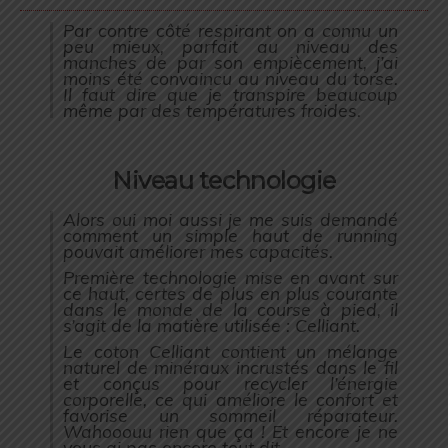
Par contre côté respirant on a connu un
peu mieux, parfait au niveau des
manches de par son empiècement, j’ai
moins été convaincu au niveau du torse.
Il faut dire que je transpire beaucoup
même par des températures froides.
Niveau technologie
Alors oui moi aussi je me suis demandé
comment un simple haut de running
pouvait améliorer mes capacités.
Première technologie mise en avant sur
ce haut, certes de plus en plus courante
dans le monde de la course à pied, il
s’agit de la matière utilisée : Celliant.
Le coton Celliant contient un mélange
naturel de minéraux incrustés dans le fil
et conçus pour recycler l’énergie
corporelle, ce qui améliore le confort et
favorise un sommeil réparateur.
Wahooouu rien que ça ! Et encore je ne
vous ai pas encore tout dit…