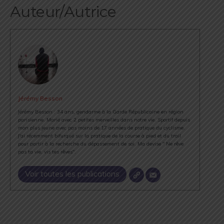
Auteur/Autrice
Jérémy Besson
Jérémy Besson : 34 ans, gendarme à la Garde Républicaine en région
parisienne. Marié avec 2 petites merveilles dans notre vie. Sportif depuis
mon plus jeune avec pas moins de 17 années de pratique du cyclisme.
J'ai récemment bifurqué sur la pratique de la course à pied et du trail
pour partir à la recherche du dépassement de soi. Ma devise " Ne rêve
pas ta vie, vis tes rêves".
Voir toutes les publications