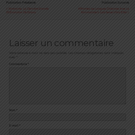
Publication Précédente
Publication Suivante
Itinéraires : La Dernière Grande
Affrontez Les Longues Distances Avec Le
(R)évolution De Strava
Minimaliste S-Lab Sense Ultra 8 Set
Laisser un commentaire
Votre adresse e-mail ne sera pas publiée.
Les champs obligatoires sont indiqués
avec
*
Commentaire
*
Nom
*
E-mail
*