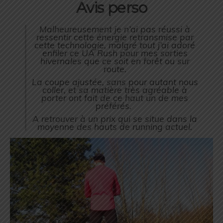
Avis perso
Malheureusement je n’ai pas réussi à
ressentir cette énergie retransmise par
cette technologie, malgré tout j’ai adoré
enfiler ce UA Rush pour mes sorties
hivernales que ce soit en forêt ou sur
route.
La coupe ajustée, sans pour autant nous
coller, et sa matière très agréable à
porter ont fait de ce haut un de mes
préférés.
A retrouver à un prix qui se situe dans la
moyenne des hauts de running actuel.