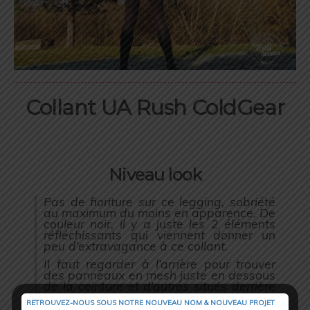
Collant UA Rush ColdGear
Niveau look
Pas de fioriture sur ce legging, sobriété
au maximum du moins en apparence. De
couleur noir, il y a juste les 2 éléments
réfléchissants qui viennent donner un
peu d’extravagance à ce collant.
Il faut regarder à l’arrière pour trouver
des panneaux en mesh juste en dessous
de la ceinture et d’autres situés derrière
la cuisse jusqu’à mi-mollet.
RETROUVEZ-NOUS SOUS NOTRE NOUVEAU NOM & NOUVEAU PROJET