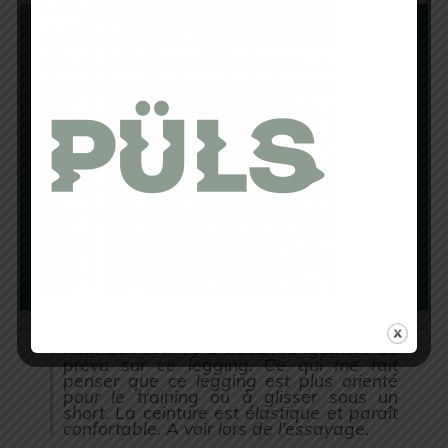
Petit bémol il n’y a aucun rangement de
prévu sur ce legging. Ce qui me fait
penser que ce legging est plus orienté
pour le training ou à glisser sous un
short.
La ceinture est élastique et paraît
confortable. A voir lors de l’essayage.