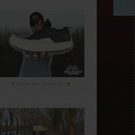
Arc'teryx Sylan GTX chez i-Run