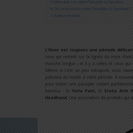
5
Mon avis sur cette Panoplie La Sportiva
6
Où se procurer cette Panoplie La Sportiva ?
7
Auteur/Autrice
L’hiver est toujours une période délicat
ceux qui restent sur la lignée du mois d’aoû
manche longue ; et il y a celles et ceux qu
Même si c’est un peu extrapolé, vous l’aure
judicieux du textile à cette période. À nouv
pour tester une panoplie collant parfaitemen
heureux : le
Yoria Pant
, le
Statis Arm 
Headhand
. Une association de produits qui 