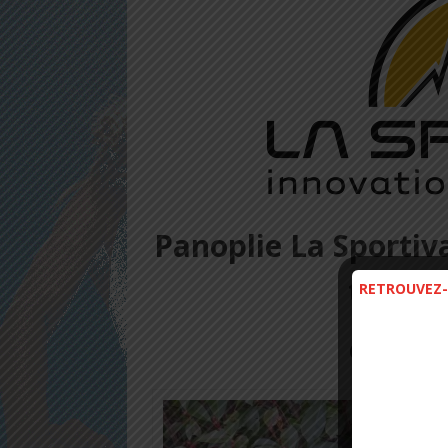
Panoplie La Sportiva
taillé 
RETROUVEZ-
Confort