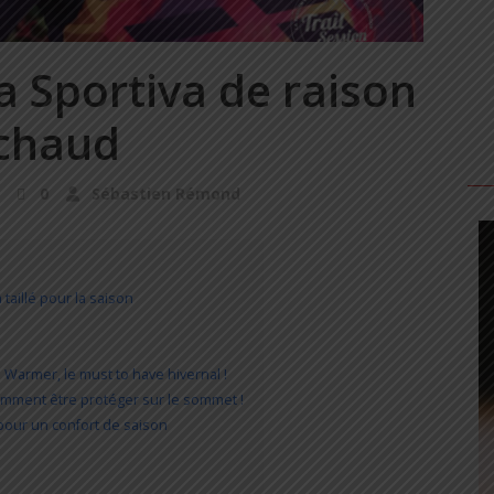
a Sportiva de raison
 chaud
0
Sébastien Rémond
 taillé pour la saison
 Warmer, le must to have hivernal !
omment être protéger sur le sommet !
 pour un confort de saison