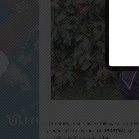
De nature, je suis assez frileux, j’ai vraime
produits de la marque
LA SPORTIVA
) sur p
d’emblée bluffé par son confort.