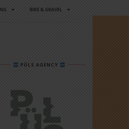
ING
BIKE & GRAVEL
PÜLS AGENCY