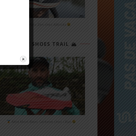
Mizuno Neo Zen chez Alltricks
TOP 3 SHOES TRAIL 🏔
Altra Mont Blanc Carbone chez i-Run