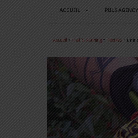
ACCUEIL
PÜLS AGENC
Accueil
»
Trail & Running
»
Textiles
»
Une p