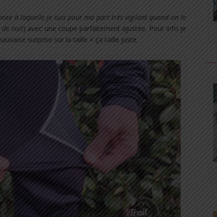
hose à laquelle je suis pour ma part très vigilant quand on le
 de nuit
) avec une coupe parfaitement ajustée. Pour info je
uvaise surprise sur la taille = ça taille juste.