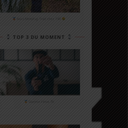
Asics MetaFuji Trail chez T4R
TOP 3 DU MOMENT
Garmin Fénix 7X