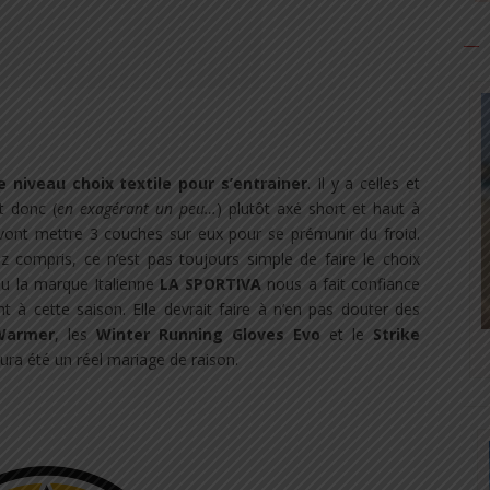
e niveau choix textile pour s’entrainer
. Il y a celles et
t donc (
en exagérant un peu…
) plutôt axé short et haut à
i vont mettre 3 couches sur eux pour se prémunir du froid.
z compris, ce n’est pas toujours simple de faire le choix
eau la marque Italienne
LA SPORTIVA
nous a fait confiance
t à cette saison. Elle devrait faire à n’en pas douter des
Warmer
, les
Winter Running Gloves Evo
et le
Strike
aura été un réel mariage de raison.