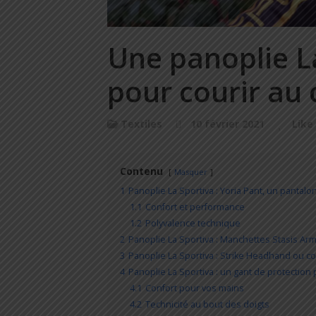
Une panoplie L
pour courir au
Textiles
10 février 2021
Like
Contenu
Masquer
1
Panoplie La Sportiva : Yoria Pant, un pantalon
1.1
Confort et performance
1.2
Polyvalence technique
2
Panoplie La Sportiva : Manchettes Stasis Arm
3
Panoplie La Sportiva : Strike Headhand ou c
4
Panoplie La Sportiva : un gant de protection
4.1
Confort pour vos mains
4.2
Technicité au bout des doigts