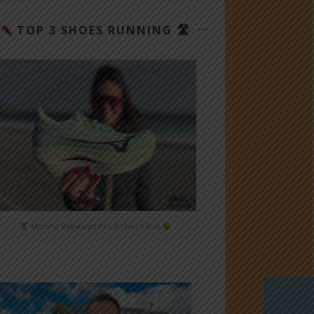
TOP 3 SHOES RUNNING 🛣
Mizuno Rebellion Pro 3 chez i-Run