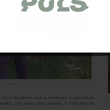
Yoria Pant
nt foncé tête baissée (
tout en connaissant la technicité des
antalon. D’un coloris assez classique, le Yoria Pant m’a