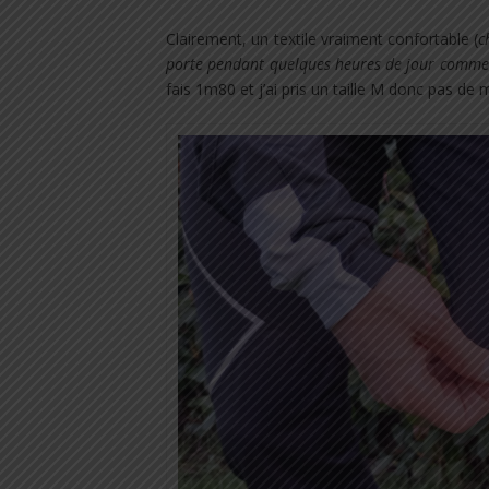
Clairement, un textile vraiment confortable (
c
porte pendant quelques heures de jour comme
fais 1m80 et j’ai pris un taille M donc pas de ma