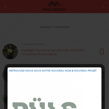
Marqueurs › Impermeable
21 JUIN 2024 • PAR LOÏC ROIG
Raidlight Top Extreme Ultra MP+ 20K/20K –
Protection & Innovation
7 NOVEMBRE 2023 • PAR SÉBASTIEN RÉMOND
RETROUVEZ-NOUS SOUS NOTRE NOUVEAU NOM & NOUVEAU PROJET
Raidlight Cape de pluie MP+ [ #TrailRunning ] :
« Maline » !
20 JUIN 2023 • PAR JULIEN PICOT
Veste Oxsitis Stratus [ Review 2023 ] : pour
braver les éléments