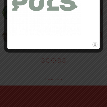
17 MAI 2023 • PAR SÉBASTIEN RÉMOND
Panoplie The North Face SS23 [ Review ] : la
montagne en soi !
13 MARS 2023 • PAR CORENTIN CROUZET
Veste Esker Altura [ Bike & Gravel ] : roulez sous
la pluie !
Retour au début