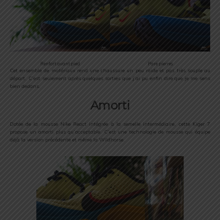
Renfort avant pied
Pare pierres
Cet ensemble de matériaux rend une chaussure un peu raide et pas très souple au
départ. C’est seulement après quelques sorties que j’ai pu enfin dire que je me sens
bien dedans.
Amorti
Dotée de la mousse Nike React intégrée à la semelle intermédiaire, cette Kiger 7
propose un amorti plus qu’acceptable. C’est une technologie de mousse qui équipe
déjà la version précédente et même la Wildhorse.