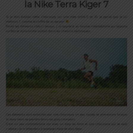
la Nike Terra Kiger 7
Si je dois évaluer cette chaussure sur une note entre 0 et 10 je pense que je lui
mettrais 7, comme le chiffre de sa version
Parmi les éléments cités ci dessus, j’ ai apprécié sa mousse intermédiaire qui apporte
confort et dynamisme surtout dans les chemins techniques.
Ces éléments sont entachés par une chaussure un peu lourde, et pire encore lorsque
la boue vient se prendre dans ces gros crampons.
C’est un peu contradictoire car avec un drop de 4mm et une chaussure qui se veut
« véloce » je m’attendais à quelque chose de plus léger.