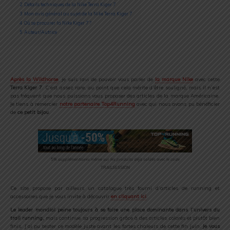
2
Détails techniques de la Nike Terra Kiger 7
3
Mon avis général au sujet de la Nike Terra Kiger 7
4
Où se procurer la Nike Kiger 7 ?
5
Auteur/Autrice
Après la Wildhorse
, je suis ravi de pouvoir vous parler de
la marque Nike
avec cette
Terra Kiger 7
. C’est assez rare, au point que cela mérite d’être souligné, mais il n’est
pas fréquent que nous puissions vous proposer des articles de la marque Américaine.
Je tiens à remercier
notre partenaire Top4Running
avec qui nous avons pu bénéficier
de
ce petit bijou
.
5% supplémentaires même sur les produits déjà soldés avec le code
TRAILSESSION
Ce site propose par ailleurs un catalogue très fourni d’articles de running et
accessoires que je vous invite à découvrir
en cliquant ici
.
Le leader mondial peine toujours à se faire une place dominante dans l’univers du
trail running,
mais continue sa progression grâce à des articles colorés et plutôt bien
finis. J’ai pu tester ce modèle juste avant les fortes chaleurs de cette fin juin.
Je vous