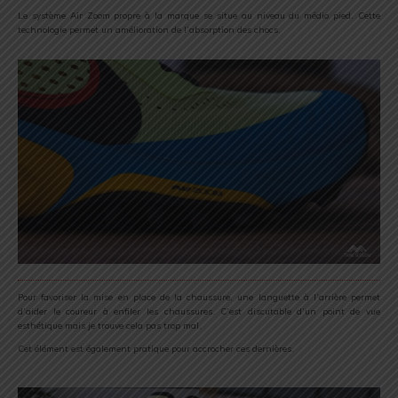
Le système Air Zoom propre à la marque se situe au niveau du médio pied. Cette
technologie permet un amélioration de l’absorption des chocs.
Pour favoriser la mise en place de la chaussure, une languette à l’arrière permet
d’aider le coureur à enfiler les chaussures. C’est discutable d’un point de vue
esthétique mais je trouve cela pas trop mal.
Cet élément est également pratique pour accrocher ces dernières.