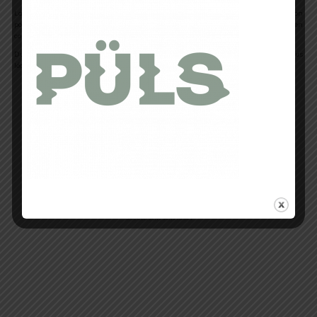
La semelle extérieure est accrocheuse sans attraper de cailloux. C’est plutôt un bon
point mais le seul bémol c’est que ça attire forcément la terre argileuse et bien
collante.
Du coup il faut taper du pied sur le bitume pour pouvoir retrouver un chausson plus
léger et de nouveau opérationnel.
Une accroche sans failles
Détails techniques de la Nike
Terra Kiger 7