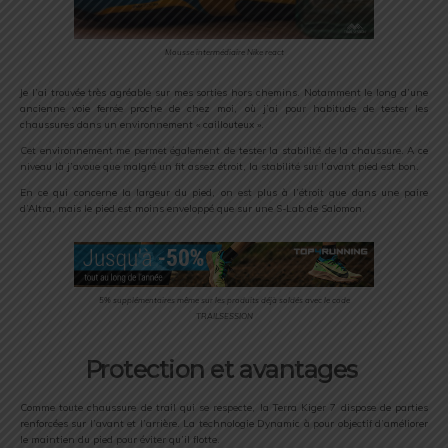
Mousse intermédiaire Nike react
Je l’ai trouvée très agréable sur mes sorties hors chemins. Notamment le long d’une
ancienne voie ferrée proche de chez moi, où j’ai pour habitude de tester les
chaussures dans un environnement « caillouteux ».
Cet environnement me permet également de tester la stabilité de la chaussure. A ce
niveau là j’avoue que malgré un fit assez étroit, la stabilité sur l’avant pied est bon.
En ce qui concerne la largeur du pied, on est plus à l’étroit que dans une paire
d’Altra, mais le pied est moins enveloppé que sur une S-Lab de Salomon.
5% supplémentaires même sur les produits déjà soldés avec le code
TRAILSESSION
Protection et avantages
Comme toute chaussure de trail qui se respecte, la Terra Kiger 7 dispose de parties
renforcées sur l’avant et l’arrière. La technologie Dynamic à pour objectif d’améliorer
le maintien du pied pour éviter qu’il flotte.