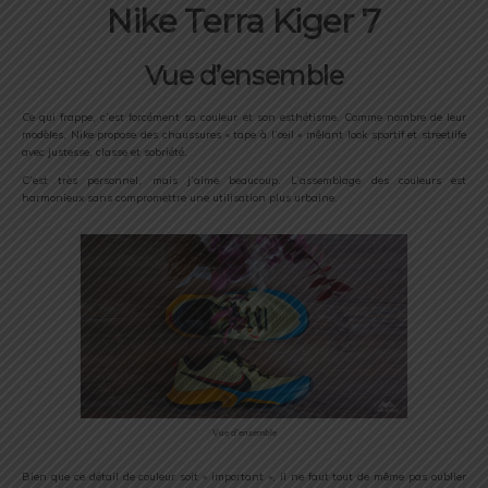
Nike Terra Kiger 7
Vue d’ensemble
Ce qui frappe, c’est forcément sa couleur et son esthétisme. Comme nombre de leur
modèles, Nike propose des chaussures « tape à l’œil » mêlant look sportif et streetlife
avec justesse, classe et sobriété.
C’est très personnel, mais j’aime beaucoup. L’assemblage des couleurs est
harmonieux sans compromettre une utilisation plus urbaine.
Vue d’ensemble
Bien que ce détail de couleur soit « important », il ne faut tout de même pas oublier