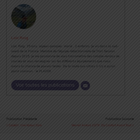
Loïc Roig
Loïc Roig, 35 ans, sapeur-pompier, marié , 2 enfants. Je vis dans la sud-
ouest de la France. Membre de l'équipe rédactionnelle de Trail Session
depuis 2015, je me passionne de vous transmettre des compte-rendus de
courses et vous renseigner sur les différents équipements que nous
avons la chance de pouvoir tester. De la route aux ultras il n'y a qu'un
point commun : le PLAISIR.
Voir toutes les publications
Publication Précédente
Publication Suivante
Castelli : Une Valeur Sûre
Merrell Antora 2 GTX : Du Confort Avant Tout