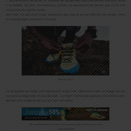
L’ accroche sans failles et un système de laçage bien équilibré donne une plus value
à ce modèle. De plus, les matériaux utilisés me permettent de penser que j’ai là une
chaussure qui semble solide.
Mon test n’a pas duré assez longtemps pour que je puisse affirmer ces propos, mais
les témoignages semblent concorder.
Mise en place
La languette est large mais également assez fine. Néanmoins elle ne bouge pas en
course et protège bien le coup de pied. La Kiger 7 demande quelques utilisations pour
donner une souplesse de course a son utilisateur.
5% supplémentaires même sur les produits déjà soldés avec le code
TRAILSESSION