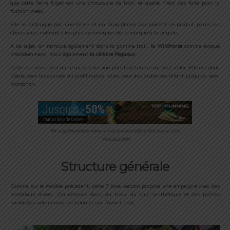
que cette Terra Kiger est une chaussure de trail, et quelle n’est pas faite pour la
fashion week.
Elle se distingue par une forme et un drop (4mm) qui placent ce produit parmi les
chaussures « offroad » les plus dynamiques de la marque à la virgule.
A ce sujet, on retrouve également dans la gamme trail,
la Wildhorse
comme évoqué
précédemment, mais également
la célèbre Pegasus
.
Cette dernière n’est autre qu’une version plus tout terrain du best seller. Elle est donc
idéale pour les courses au profil rapide, et/ou pour des distances allant jusqu’au semi
marathon.
5% supplémentaires même sur les produits déjà soldés avec le code
TRAILSESSION
Structure générale
Comme sur le modèle précédent, cette 7 ème version propose une empeigne avec des
matériaux divers. On retrouve donc du tissu, du cuir synthétique et des parties
renforcées notamment au talon et sur l’avant pied.