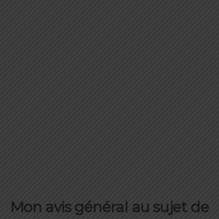
Mousse Nike React
: retour d’énergie et propulsion
Unité Zoom Air au médio-pied
: absorption des chocs, amorti
Crampons
multidirectionnels
: accroche et traction
Capsule en caoutchouc
: adhérence sur les terrains humides
Inserts en mesh latéraux et sur l’empeigne
: respirabilité
Renforcement du talon et des orteils
: protection et durabilité
Dynamic
Fit
: maintien
Œillets de laçage renforcés
: ajustement et maintien et sûreté
Système de laçage au médio-pied
: absence de point de pression
Languette
extérieure
: facilité d’enfilage, praticité
Semelle
: inamovible
Drop
: 4 mm
Poids
: 283 g en taille 42
5% supplémentaires même sur les produits déjà soldés avec le code
TRAILSESSION
Mon avis général au sujet de