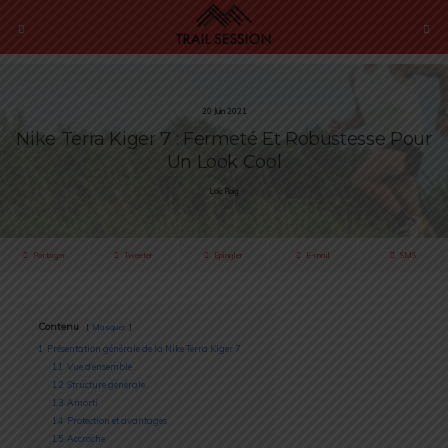
20 Juin 2021
Nike Terra Kiger 7 : Fermeté Et Robustesse Pour
Un Look Cool
Loïc Roig
Partager
Tweeter
Épingler
E-mail
SMS
Contenu
Masquer
1
Présentation générale de la Nike Terra Kiger 7
1.1
Vue d’ensemble
1.2
Structure générale
1.3
Amorti
1.4
Protection et avantages
1.5
Accroche