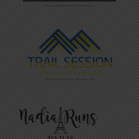
i-Run.fr partenaire officiel de Trail Session
©Trail Session Magazine – Septembre 2022