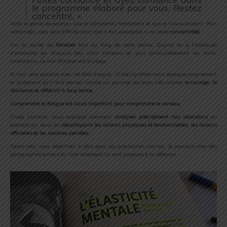
le programme élaboré pour vous. Restez
concentré. »
Voilà le genre de position que je comprends totalement et que je trouve évident. Pour
certain(e)s, cela sera difficile mais tout à fait abordable si on reste
concentré(e).
On va parler de
Mindset
tout au long de cette partie. Quand on a l’habitude
d’entendre les discours des ultra traileurs et plus particulièrement les nord-
américains, ce mot Mindset est d’usage.
Et tout sera possible avec cet état d’esprit. Chloë Lanthier nous explique longuement
et justement qu’il faut penser comme un pro avec les mots clés comme l
e courage, la
résilience et réfléchir à long terme
.
Comprendre la fatigue est aussi important pour comprendre le cerveau.
Chloë Lanthier nous explique comment
analyser précisément nos abandons
en
prenant du recul, en
décortiquant les raisons physiques et émotionnelles, les raisons
officielles et les sombres pensées.
Après cela, vous repartirez à zéro pour vos prochaines courses. Je pourrais citer des
paragraphes entiers du livre tellement ils sont propices à la réflexion.