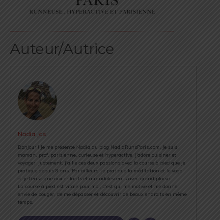
Auteur/Autrice
Nadia Jas
Bonjour ! Je me présente Nadia du blog NadiaRunsParis.com, je suis
maman, prof, parisienne, curieuse et hyperactive. J'adore cuisiner et
voyager. Justement, j'allie ces deux passions avec la course à pied que je
pratique depuis 8 ans. Par ailleurs, je pratique la méditation et le yoga
et je l'enseigne aux enfants et aux adolescents avec grand plaisir.
La course à pied est vitale pour moi, c'est qui me motive et me donne
envie de bouger, de me dépasser et découvrir de beaux endroits en même
temps.