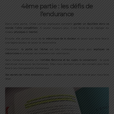
4ème partie : les défis de
l’endurance
Dans cette partie, Chloé Lantier expliquera comment
garder un équilibre dans ce
monde l’ultra compétition
. À vouloir toujours plus, il est facile de se négliger au
niveau
physique
et
mental
.
Ensuite, elle parlera aussi de l
a mécanique de la douleur
et savoir quoi faire face à
une légère douleur et savoir la reconnaître.
Clairement, l
a partie sur l’échec
est très intéressante aussi pour
expliquer ce
mécanisme
et analyser ces moments non valorisants.
Sans limites terminera sur
l’athlète féminine et les sujets la concernant
: le cycle
menstruel mais aussi les hormones. Elles nous donnent aussi des conseils pour faire
face à ces changements hormonaux.
Ses secrets de l’ultra enduranc
e seront révélées en toute fin de livre et pour nous faire
rêver.