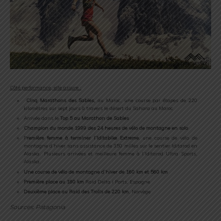
Côté performance, elle assure :
Cinq Marathons des Sables,
au Maroc, une course par étapes de 220
kilomètres sur sept jours à travers le désert du Sahara au Maroc
Arrivée dans le
Top 5 au Marathon de Sables
Champion du monde 1999 des 24 heures de vélo de montagne en solo
P
remière femme à terminer l’Iditabike Extreme
, une course de vélo de
montagne d’hiver sans assistance de 350 milles sur le sentier Iditarod en
Alaska. Plusieurs arrivées et meilleure femme à l’Iditarod Ultra Sports,
Alaska,
Une course de vélo de montagne d’hiver de 160 km et 560 km
Première place au 180 km
Raid Delta i Ports, Espagne
Deuxième place au Raid des Trolls de 220 km
, Norvège
Sources: Patagonia