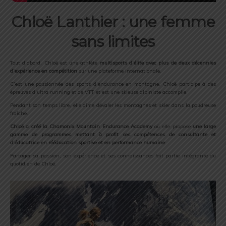
Chloë Lanthier : une femme
sans limites
Tout d’abord, Chloë est une athlète
multisports d’élite avec plus de deux décennies
d’expérience en compétition
sur une plateforme internationale.
C’est une passionnée des sports d’endurance en montagne, Chloë participe à des
épreuves d’ultra running et de VTT et est une skieuse alpiniste accomplie.
Pendant son temps libre, elle aime dévaler les montagnes et skier dans la poudreuse
fraîche.
Chloë a créé la Chamonix Mountain Endurance Academy
où elle propose
une large
gamme de programmes mettant à profit ses compétences de consultante et
d’éducatrice en rééducation sportive et en performance humaine
.
Partager sa passion, son expérience et ses connaissances fait partie intégrante du
quotidien de Chloë.