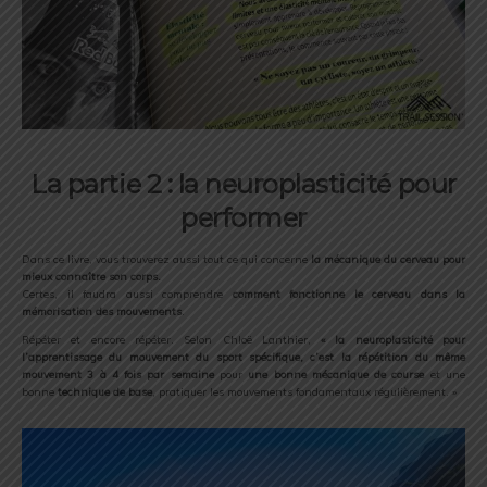
La partie 2 : la neuroplasticité pour
performer
Dans ce livre, vous trouverez aussi tout ce qui concerne
la mécanique du cerveau pour
mieux connaître son corps.
Certes, il faudra aussi comprendre
comment fonctionne le cerveau dans la
mémorisation des mouvements
.
Répéter et encore répéter. Selon Chloë Lanthier,
« la neuroplasticité pour
l’apprentissage du mouvement du sport spécifique, c’est la répétition du même
mouvement 3 à 4 fois par semaine
pour
une bonne mécanique de course
et une
bonne
technique de base
, pratiquer les mouvements fondamentaux régulièrement. »