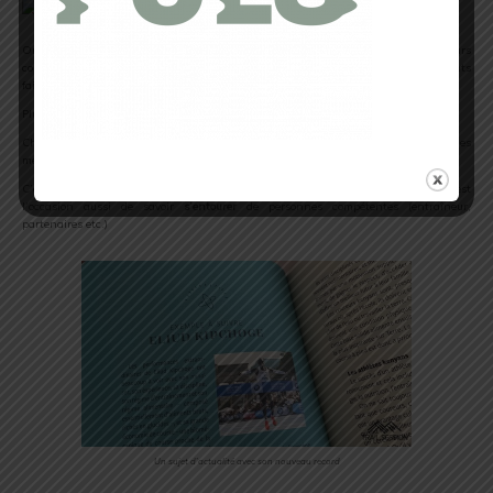
On aura justement besoin de
construire une confiance
en permanence. Toujours
continuer de se relever lorsque les jours sont néfastes en améliorant nos points
faibles et en insistant sur les points forts.
Plus vous travaillez, plus vous gagnez en
expérience
et en
confiance
.
Chloé Lantier évoque aussi
l’effet de groupe pour créer la stimulation
. Même les
meilleurs athlètes ne s’entraînent pas tout seul.
C’est l’occasion non seulement de
partager
mais aussi de
s’encourager
. C’est
l’occasion aussi de savoir
s’entourer
de personnes compétentes (entraîneur,
partenaires etc.)
Un sujet d’actualité avec son nouveau record