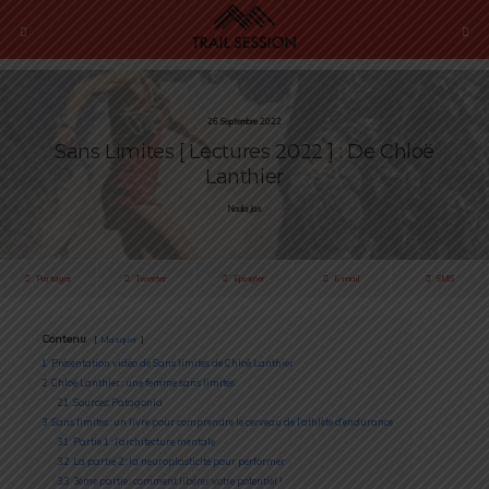
26 Septembre 2022
Sans Limites [ Lectures 2022 ] : De Chloë
Lanthier
Nadia Jas
Partager
Tweeter
Épingler
E-mail
SMS
Contenu
Masquer
1
Présentation vidéo de Sans limites de Chloë Lanthier
2
Chloë Lanthier : une femme sans limites
2.1
Sources: Patagonia
3
Sans limites : un livre pour comprendre le cerveau de l’athlète d’endurance
3.1
Partie 1 : l’architecture mentale
3.2
La partie 2 : la neuroplasticité pour performer
3.3
3ème partie : comment libérer votre potentiel !