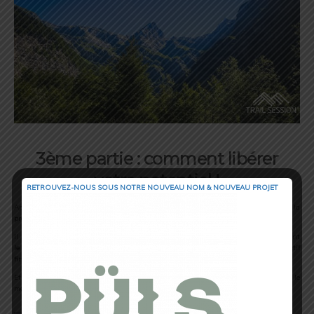
3ème partie : comment libérer
votre potentiel !
RETROUVEZ-NOUS SOUS NOTRE NOUVEAU NOM & NOUVEAU PROJET
Après avoir lu attentivement les deux premières parties, il est temps de passer à la
préparation de nos objectifs
.
Il sera nécessaire de
se préparer avant la ligne de départ
en analysant précisément
le côté physique
, le
mindset
et la
stratégie
pour non seulement
atteindre l’objectif
final
mais aussi
performer
.
Et ce, en se créant des habitudes et des routines qui seront présentes pour viser le
meilleur de vous-mêmes.