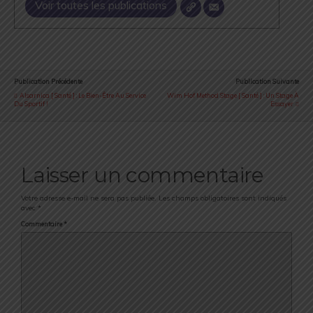
Voir toutes les publications
Publication Précédente
Publication Suivante
Alsarnica [ Santé ] : Le Bien-Être Au Service
Wim Hof Method Stage [ Santé ] : Un Stage À
Du Sportif !
Essayer
Laisser un commentaire
Votre adresse e-mail ne sera pas publiée.
Les champs obligatoires sont indiqués
avec
*
Commentaire
*