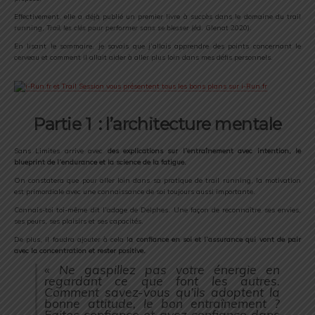
Effectivement, elle a déjà publié un premier livre à succès dans le domaine du trail
running,
Trail, les clés pour performer sans se blesser
(éd. Glenat 2020).
En lisant le sommaire, je savais que j’allais apprendre des points concernant le
cerveau et comment il allait aider à aller plus loin dans mes défis personnels.
Partie 1 : l’architecture mentale
Sans Limites arrive avec
des explications sur l’entraînement avec intention, le
blueprint de l’endurance et la science de la fatigue.
On constatera que pour aller loin dans sa pratique de trail running, la motivation
est primordiale avec une connaissance de soi toujours aussi importante.
Connais-toi toi-même dit l’adage de Delphes. Une façon de reconnaître ses envies,
ses peurs, ses plaisirs et ses capacités.
De plus, il faudra ajouter à cela l
a confiance en soi et l’assurance qui vont de pair
avec la concentration et rester positive.
« Ne gaspillez pas votre énergie en
regardant ce que font les autres.
Comment savez-vous qu’ils adoptent la
bonne attitude, le bon entraînement ?
Faites confiance et ayez confiance dans