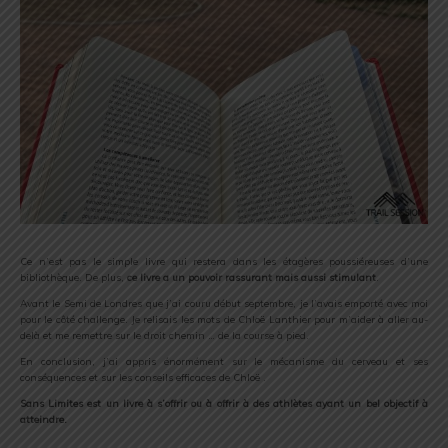
Ce n’est pas le simple livre qui restera dans les étagères poussiéreuses d’une
bibliothèque. De plus,
ce livre a un pouvoir rassurant mais aussi stimulant
.
Avant le Semi de Londres que j’ai couru début septembre, je l’avais emporté avec moi
pour le côté challenge. Je relisais les mots de Chloë Lanthier pour m’aider à aller au-
delà et me remettre sur le droit chemin … de la course à pied.
En conclusion, j’ai appris énormément sur le mécanisme du cerveau et ses
conséquences et sur les conseils efficaces de Chloë .
Sans Limites est un livre à s’offrir ou à offrir à des athlètes ayant un bel objectif à
atteindre.