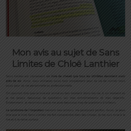
Mon avis au sujet de Sans
Limites de Chloë Lanthier
Sans limites est clairement
un livre de chevet que tous les athlètes devraient avoir
près de soi
. Ainsi, vous utiliserez aussi tout simplement pour sa vie de runner mais
aussi pour sa vie personnelle ou professionnelle.
On pourrait dire que ce livre est arrivé au bon moment dans ma vie, à un moment où
je me posais beaucoup de questions sur mes entraînements et mes objectifs.
Évidemment, je reconnais que je me pose beaucoup trop de questions d’ailleurs.
Le syndrome de l’imposteur
menant mes actions, me paralysait parfois. Aussi, je peux
dire que le livre Sans Limites me fait comprendre bien des choses. Je me suis mise à le
lire et à le relire surtout.