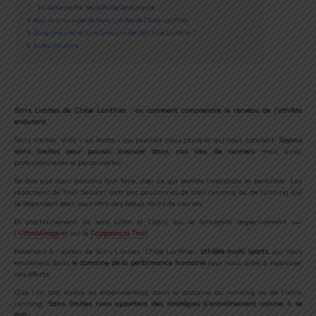
3.4
4ème partie : les défis de l’endurance
4
Mon avis au sujet de Sans Limites de Chloë Lanthier
5
Où se procurer ce livre Sans Limites de Chloë Lanthier ?
6
Auteur/Autrice
Sans Limites de Chloë Lanthier : ou comment comprendre le cerveau de l’athlète
endurant
Sans limites. Voilà « un motto » qui pourrait nous plaire et qui nous convient.
Soyons
sans limites pour pouvoir avancer dans nos vies de runners
mais aussi
professionnelles et personnelles.
Se dire que nous pouvons tout faire, oser ce qui semble impossible et performer. Les
rédacteurs de Trail Session sont des passionnés de trail running ou de running qui
se dépassent pour vous offrir des beaux récits de courses.
Et prochainement, ce sera Julien et Cédric qui se lanceront respectivement sur
l’
UltraMirage
et sur le
Cappadocia Trail
.
Revenons à l’auteur de Sans Limites, Chloë Lanthier
, athlète multi sports,
qui nous
emmènera dans l
e domaine de la performance humaine
pour nous aider à repousser
nos efforts.
Que l’on soit novice ou expérimenté(e) dans le domaine du running ou de l’ultra
running,
Sans limites nous apportera des stratégies d’entraînement comme il se
doit.