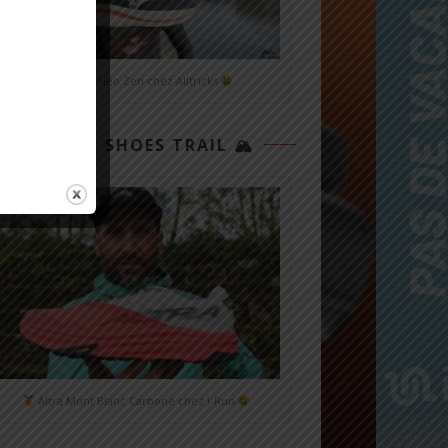
Mizuno Neo Zen chez Alltricks
TOP 3 SHOES TRAIL 🏔
Altra Mont Blanc Carbone chez i-Run