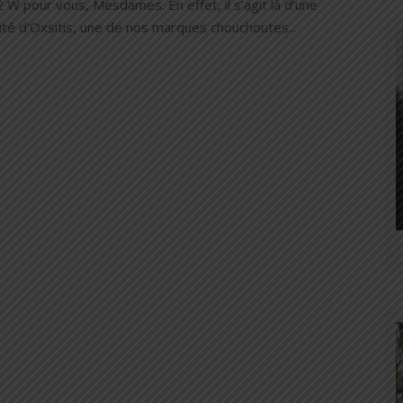
 W pour vous, Mesdames. En effet, il s’agit là d’une
té d'Oxsitis, une de nos marques chouchoutes...