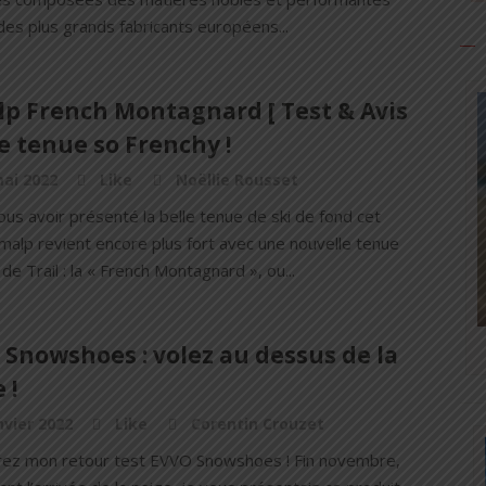
es plus grands fabricants européens...
lp French Montagnard [ Test & Avis
ne tenue so Frenchy !
ai 2022
Like
Noëllie Rousset
us avoir présenté la belle tenue de ski de fond cet
imalp revient encore plus fort avec une nouvelle tenue
 de Trail : la « French Montagnard », ou...
Snowshoes : volez au dessus de la
 !
nvier 2022
Like
Corentin Crouzet
ez mon retour test EVVO Snowshoes ! Fin novembre,