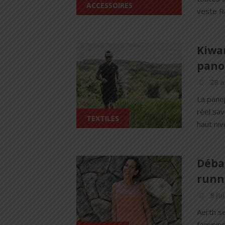
ACCESSOIRES
veste R
Kiwam
panop
28 a
La panop
réel sav
TEXTILES
haut niv
Débar
runni
9 ju
Aerth s
féminin