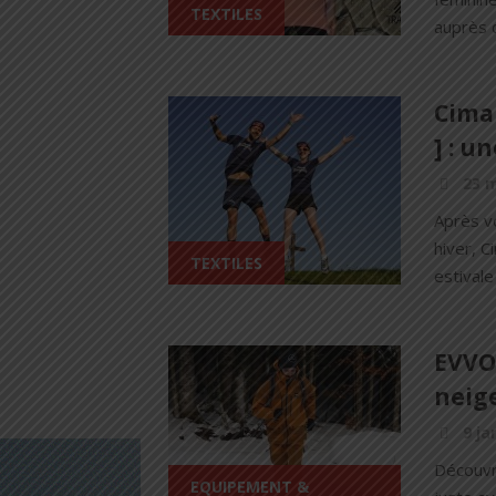
TEXTILES
auprès d
Cima
] : u
23 m
Après vo
hiver, C
TEXTILES
estivale
EVVO 
neige
9 ja
Découvr
EQUIPEMENT &