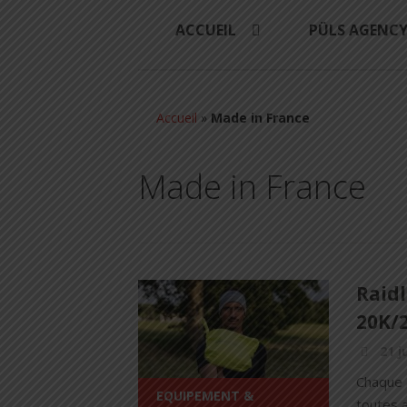
ACCUEIL
PÜLS AGENC
Accueil
»
Made in France
Made in France
Raid
20K/2
21 j
Chaque 
EQUIPEMENT &
toutes 