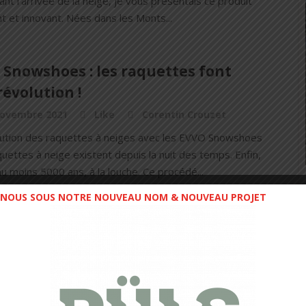
ant l’arrivée de la neige, je vous présentais ce produit
nt et innovant. Nées dans les Monts...
 Snowshoes : les raquettes font
révolution !
novembre 2021
Like
Corentin Crouzet
lution des raquettes à neiges avec les EVVO Snowshoes
quettes à neige existent depuis la nuit des temps. Enfin,
u moins 5000 ans, à la louche. Ce procédé...
NOUS SOUS NOTRE NOUVEAU NOM & NOUVEAU PROJET
lie textiles Raidlight « Made In
e » : short & t-shirt trail
uillet 2021
Like
Sébastien Rémond
 textiles Raidlight "Made In France" : un coup de cœur