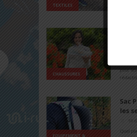
de fraî
TEXTILES
période 
VEETS
confo
17 m
La VEET
pour les
CHAUSSURES
rédactri
Sac P
les 
10 
Quel pla
EQUIPEMENT &