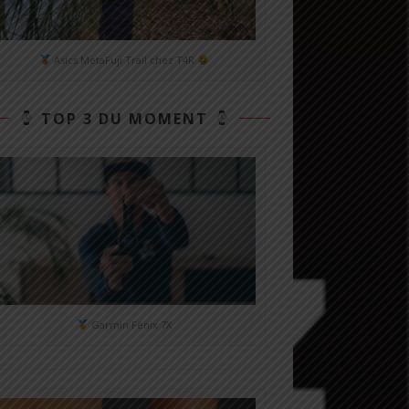
Asics MetaFuji Trail chez T4R
TOP 3 DU MOMENT
Garmin Fénix 7X