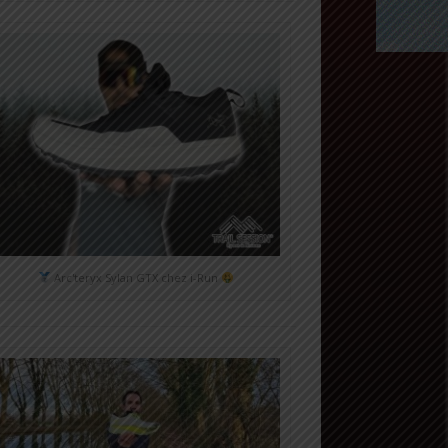
Arc'teryx Sylan GTX chez i-Run