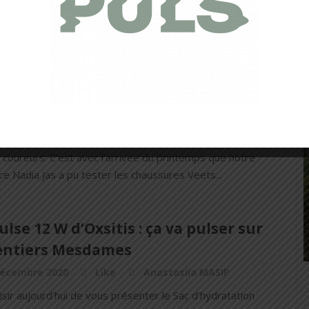
cheur et de légèreté de la marque RAIDLIGHT en cette
estivale. Avec ce Short Trail...
 Transition 2.3 : made in France et
rt avant tout !
ai 2021
Like
Nadia Jas
S Transition 2.3 est une nouveauté Made in France
 coureurs. C’est avec l’arrivée du printemps que notre
ce Nadia Jas a pu tester les chaussures Veets...
ulse 12 W d’Oxsitis : ça va pulser sur
sentiers Mesdames
décembre 2020
Like
Anastasiia MASIP
isir aujourd’hui de vous présenter le Sac d’hydratation