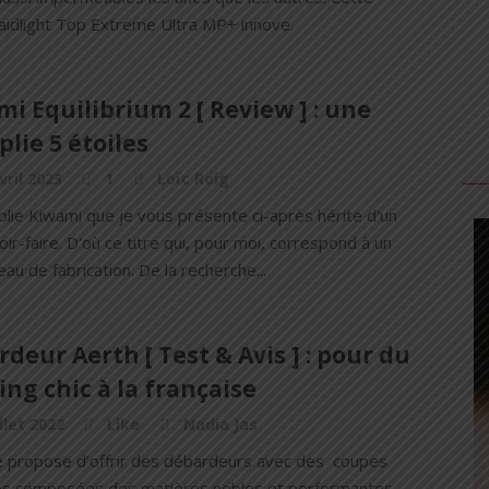
aidlight Top Extreme Ultra MP+ innove.
i Equilibrium 2 [ Review ] : une
lie 5 étoiles
vril 2023
1
Loïc Roig
lie Kiwami que je vous présente ci-après hérite d'un
oir-faire. D'où ce titre qui, pour moi, correspond à un
eau de fabrication. De la recherche...
deur Aerth [ Test & Avis ] : pour du
ng chic à la française
illet 2022
Like
Nadia Jas
e propose d’offrir des débardeurs avec des coupes
es composées des matières nobles et performantes