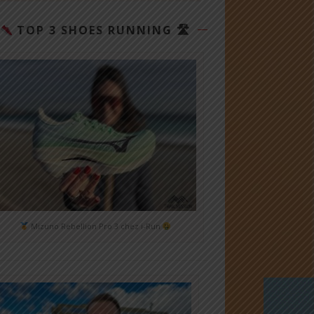
TOP 3 SHOES RUNNING 🛣
Mizuno Rebellion Pro 3 chez i-Run