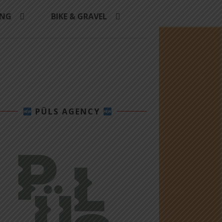
ING
BIKE & GRAVEL
PÜLS AGENCY