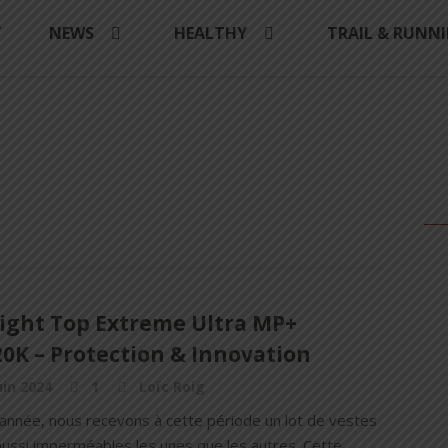
Y
NEWS
HEALTHY
TRAIL & RUNN
light Top Extreme Ultra MP+
0K – Protection & Innovation
uin 2024
1
Loïc Roig
année, nous recevons à cette période un lot de vestes
aussi imperméables les unes que les autres. Cette