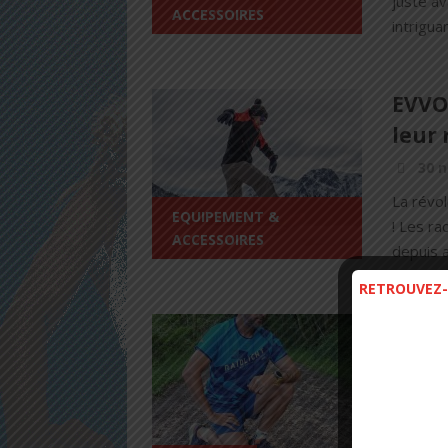
juste av
ACCESSOIRES
intrigua
EVVO
leur 
30 
La révo
EQUIPEMENT &
! Les ra
ACCESSOIRES
depuis a
RETROUVEZ-
Panop
Franc
14 j
Panoplie