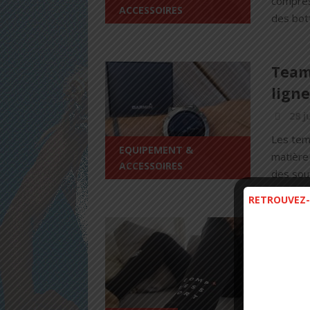
compres
ACCESSOIRES
des bott
Team 
ligne
28 j
Les tem
EQUIPEMENT &
matière 
ACCESSOIRES
des souv
RETROUVEZ-
Comp
insta
Contr
6 ma