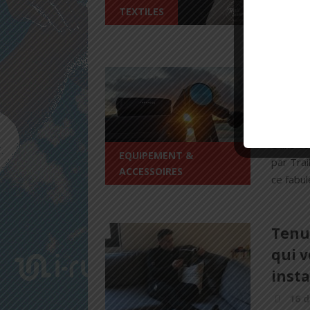
Aujourd
TEXTILES
produits
Thera
puiss
18 
Dans ce
EQUIPEMENT &
par Tra
ACCESSOIRES
ce fabul
Tenu
qui 
inst
16 