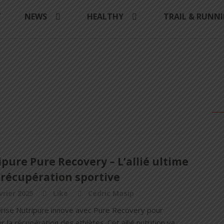
Y
NEWS
HEALTHY
TRAIL & RUNN
pure Pure Recovery – L’allié ultime
 récupération sportive
vrier 2025
Like
Cédric Masip
prise Nutripure innove avec Pure Recovery pour
r la récupération des athlètes. Cet allié nutrition va