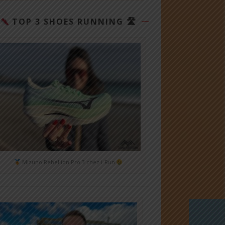
TOP 3 SHOES RUNNING 🛣
Mizuno Rebellion Pro 3 chez i-Run