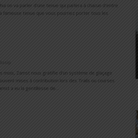
hui on va parler d'une tenue qui parlera à chacun d'entre
 La fameuse tenue que vous pourriez porter tous les
Masip
ues mois, Zamst nous gratifie d’un système de glaçage
 souvent mises à contribution lors des Trails ou courses
amst a eu la gentillesse de…