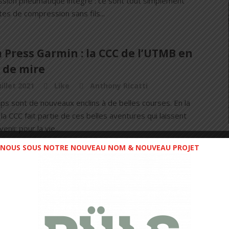
sion pneumatique intégré : ce sont tout simplement
es de compression sans fils...
Press Garmin : la CCC de l’UTMB en
 de mire
uillet 2021
Like
Anthony Ricatti
ps sont de nouveaux enclins à de belles courses. En la
la CCC fait partie de ces belles aventures qui laissent
enir pour la vie...
NOUS SOUS NOTRE NOUVEAU NOM & NOUVEAU PROJET
ressport : profitez de chaque
nt avec le Boxer Seamless, l’Under
ol Quad et les Full Legs !
i 2021
Like
Romain Sempey