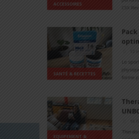
ACCESSOIRES
CSX Rec
Pack 
opti
12 
Le sport
physique
SANTÉ & RECETTES
forme po
Ther
UNBO
16 f
Therabo
EQUIPEMENT &