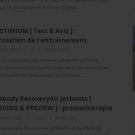
up et ces manchons Booster Origine...
STIMIUM [ Test & Avis ] :
misation de l’entrainement
mars 2022
1
Julien Picot
 est utile pour entretenir et améliorer sa forme
, toutefois il peut parfois engendrer des baisses de
nctuelles et temporaires qui touchent...
abody RecoveryAir Jetboots [
XING & PREVIEW ] : pressothérapie
évrier 2022
Like
Nadia Jas
dy lance le RecoveryAir Jetboots, un système de