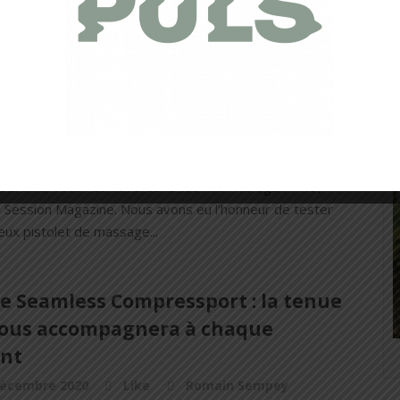
'hui la Rédaction se présente face à vous avec des
 tout autres qui ont également...
gun PRO : le pistolet de massage
ant et silencieux
mars 2021
Like
Julien Picot
t article, vous retrouverez le test du Theragun PRO,
il Session Magazine. Nous avons eu l'honneur de tester
eux pistolet de massage...
e Seamless Compressport : la tenue
vous accompagnera à chaque
ant
décembre 2020
Like
Romain Sempey