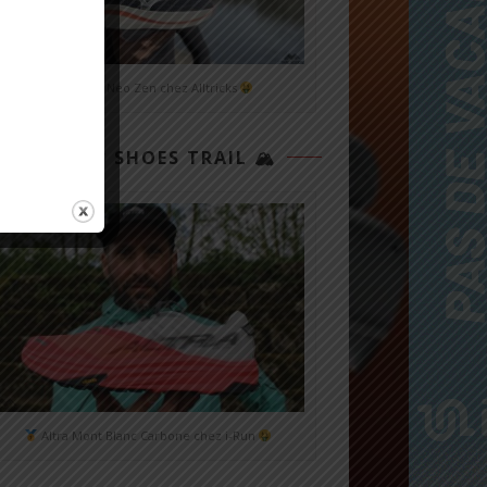
Mizuno Neo Zen chez Alltricks
TOP 3 SHOES TRAIL 🏔
Altra Mont Blanc Carbone chez i-Run