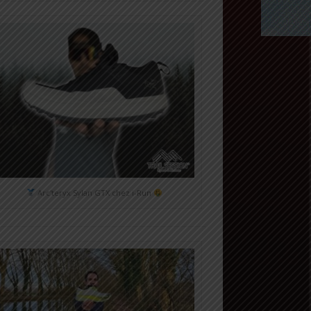
Arc'teryx Sylan GTX chez i-Run