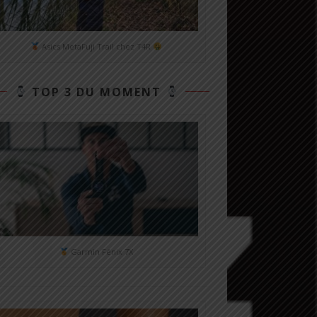
Asics MetaFuji Trail chez T4R
TOP 3 DU MOMENT
Garmin Fénix 7X