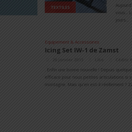
Aujourd'
TEXTILES
vous...
jours...
Equipement & Accessoires
Icing Set IW-1 de Zamst
26 janvier 2013
Like
Cédric 
. Enfin une bonne nouvelle ! ​Depuis quelq
efficace pour nous petites articulations si
montagne. Mais qu’en est-il réellement ? Z