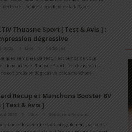
mettre de réduire l'apparition de la fatigue.
TIV Thuasne Sport [ Test & Avis ] :
ompression dégressive
i 2022
Like
Nadia Jas
uelques semaines de test, il est temps de vous
er deux produits Thuasne Sport : les chaussettes
 de compression dégressive et les manchons...
sard Recup et Manchons Booster BV
 [ Test & Avis ]
vril 2022
Like
Sébastien Rémond
ération et le bien-être font intégralement parti de la
ance d’un coureur. En la matière ce cuissard BV Sport