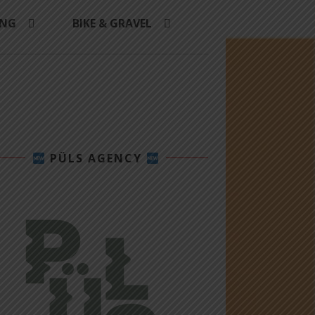
ING
BIKE & GRAVEL
PÜLS AGENCY