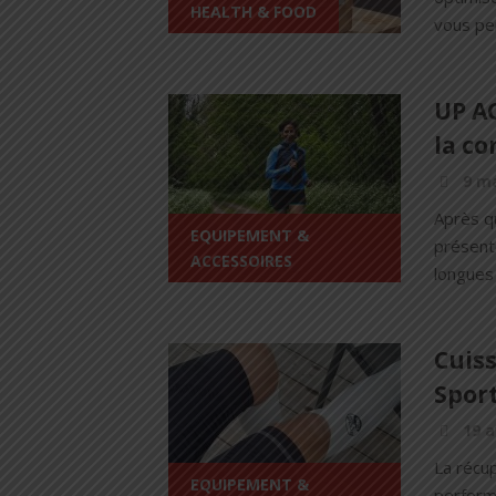
HEALTH & FOOD
vous per
UP AC
la c
9 ma
Après q
EQUIPEMENT &
présent
ACCESSOIRES
longues
Cuis
Sport
19 a
La récup
EQUIPEMENT &
perform