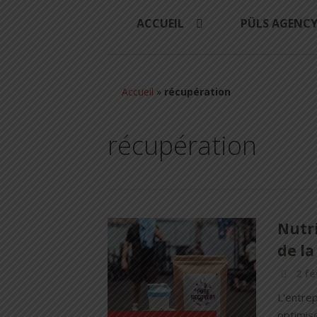
ACCUEIL
PÜLS AGENC
Accueil
»
récupération
récupération
Nutri
de la
2 fé
L'entre
optimise