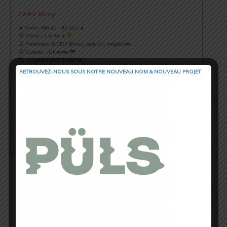
Cédric Masip
▲ Cédric Masip - 42 ans ▲
Marié - 1 enfant
Fondateur & CEO @trail_session_magazine
Odessa - Ukraine
⏱ 42.195km [RP] 2h46’52
Runner & Cyclist
RETROUVEZ-NOUS SOUS NOTRE NOUVEAU NOM & NOUVEAU PROJET
⇣ My Strava ⇣
→ www.strava.com/athletes/18867396
Ma Philosophie
"Courir sur le chemin de la vie, le plus loin possible, le plus longtemps
possible. Emprunter tous les sentiers, même les impasses, le plus
important est de s’y (re)trouver".
Voir toutes les publications
Laisser un commentaire