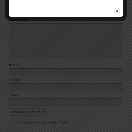
Votre adresse e-mail ne sera pas publiée.
Les champs obligatoires sont indiqués
avec
*
Commentaire
*
Nom
*
E-mail
*
Site web
Oui, ajoutez moi à votre liste de diffusion.