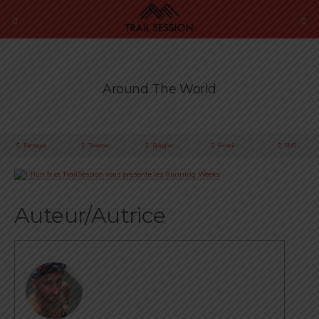
Around The World
Partager
Tweeter
Épingler
E-mail
SMS
Auteur/Autrice