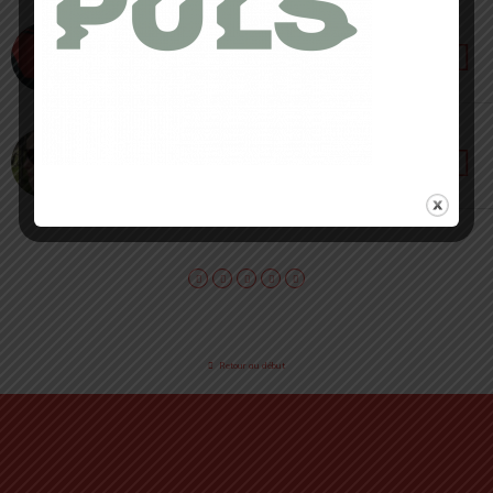
11 AVRIL 2024 • PAR LOÏC ROIG
Lunettes 100% Hypercraft – Une protection
oculaire sans failles
23 MARS 2024 • PAR ANASTASIIA MASIP
Julbo Frequency Reactiv – Courir protégée
avec style
Retour au début