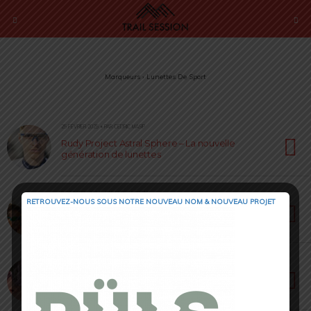
Marqueurs › Lunettes De Sport
25 FÉVRIER 2025 • PAR CÉDRIC MASIP
Rudy Project Astral Sphere – La nouvelle
génération de lunettes
8 OCTOBRE 2024 • PAR SERGE FORTINI
RETROUVEZ-NOUS SOUS NOTRE NOUVEAU NOM & NOUVEAU PROJET
Demetz – La passion de l’optique sportive
pour toute la famille
28 JUIN 2024 • PAR CÉDRIC MASIP
TRIPOINT Lake Victoria – Combo parfait
élégance & performance