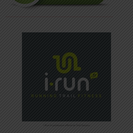
i-Run.fr partenaire officiel de Trail Session