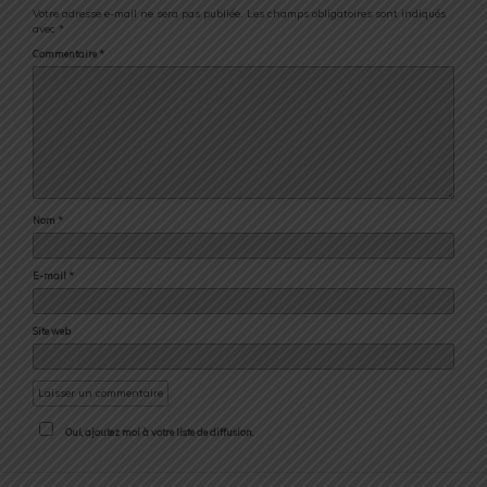
Votre adresse e-mail ne sera pas publiée.
Les champs obligatoires sont indiqués
avec
*
Commentaire
*
Nom
*
E-mail
*
Site web
Oui, ajoutez moi à votre liste de diffusion.