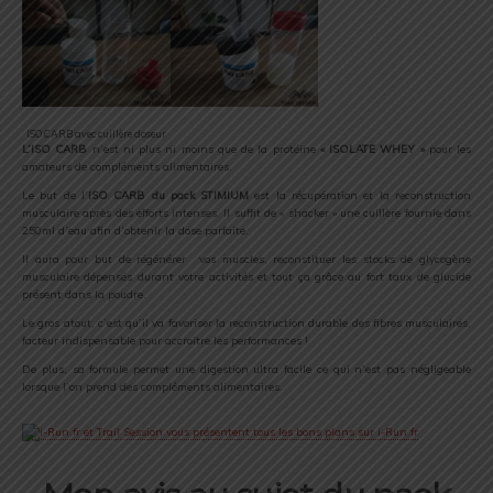
ISO CARB avec cuillère doseur
L’ISO CARB
n’est ni plus ni moins que de la protéine
« ISOLATE WHEY »
pour les
amateurs de compléments alimentaires.
Le but de l’
ISO CARB du pack STIMIUM
est la récupération et la reconstruction
musculaire après des efforts intenses. Il suffit de « shacker » une cuillère fournie dans
250ml d’eau afin d’obtenir la dose parfaite.
Il aura pour but de régénérer vos muscles, reconstituer les stocks de glycogène
musculaire dépensés durant votre activités et tout ça grâce au fort taux de glucide
présent dans la poudre.
Le gros atout, c’est qu’il va favoriser la reconstruction durable des fibres musculaires,
facteur indispensable pour accroitre les performances !
De plus, sa formule permet une digestion ultra facile ce qui n’est pas négligeable
lorsque l’on prend des compléments alimentaires.