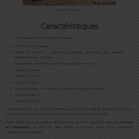
Sticks MC3 récupération
Caractéristiques
À consommer avant et après votre effort
Prise avec ou sans eau
Malate et citrulline : production d’énergie, élimination des déchets,
oxygénation des muscles
Magnésium : diminution de la fatigue et des crampes
Réduit la fatigue
Étui de 32 sticks
Cure de 10 jours
Prise conseillée : 3 sticks par jour pendant 10 jours minimum
Arôme cranberry
Élaboré en France
Personnellement, j’ai utilisé ces
sticks
sous forme de
cure de 10 jours
durant ma
préparation au marathon de Paris dans laquelle je suis actuellement.
Ayant tendance à peu boire en période hivernale et du coup avoir certaines
carences
en magnésium,
ce stick est venu pallier ce manque, mais aussi m’apporter
rapidement de l’énergie !