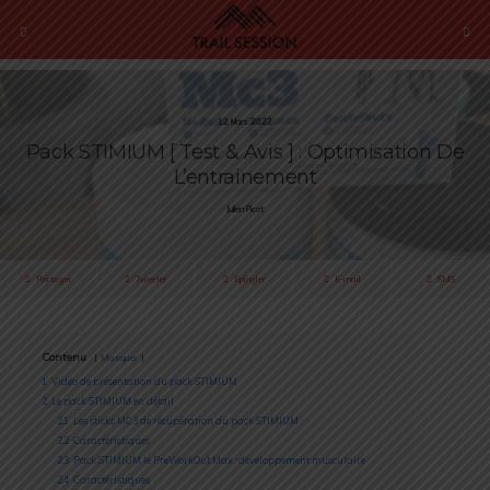
12 Mars 2022
Pack STIMIUM [ Test & Avis ] : Optimisation De
L’entrainement
Julien Picot
Partager
Tweeter
Épingler
E-mail
SMS
Contenu
Masquer
1
Vidéo de présentation du pack STIMIUM
2
Le pack STIMIUM en détail
2.1
Les sticks MC3 de récupération du pack STIMIUM
2.2
Caractéristiques
2.3
Pack STIMIUM le PreWorkOut Max : développement musculaire
2.4
Caractéristiques