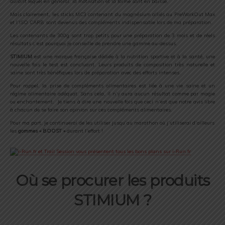
durant lequel en général, la motivation et la forme sont en baisse.
Mais clairement, les sticks MC3 contenant du magnésium alliés au PreWorkOut Max
et l’ISO CARB sont devenus des compléments indispensable lors de ma préparation.
Les contenants de 300g sont trop petits pour une préparation de 3 mois et de réels
résultats c’est pourquoi je conseille de prendre une gamme au-dessus.
STIMIUM
est une marque française dédiée à la nutrition sportive et à la santé, une
nouvelle fois le test est concluant. Leurs produits de composition très naturelle et
saine sont très bénéfiques lors de préparation avec des efforts intenses.
Pour rappel, la prise de compléments alimentaires est liée à une vie saine et un
régime alimentaire adéquat. Sans cela, il n’y aura aucun résultat comme par magie
ou enchantement. Je tiens à dire une nouvelle fois que ceci n’est que notre avis libre
à chacun de se faire son opinion sur ces compléments alimentaires.
Pour ma part, je continuerai de les utiliser jusqu’au marathon où j’utiliserai d’ailleurs
les
gommes « BOOST »
durant l’effort !
Où se procurer les produits
STIMIUM ?