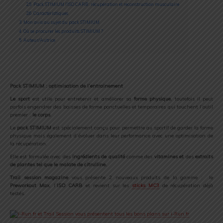
2.5
Pack STIMIUM l’ISO CARB : récupération et reconstruction musculaire
2.6
Caractéristiques
3
Mon avis au sujet du pack STIMIUM
4
Où se procurer les produits STIMIUM ?
5
Auteur/Autrice
Pack STIMIUM : optimisation de l’entrainement
Le sport
est utile pour entretenir et améliorer sa
forme physique
, toutefois il peut
parfois engendrer des baisses de forme ponctuelles et temporaires qui touchent l’outil
premier :
le corps
.
Le
pack STIMIUM
est spécialement conçu pour permettre au sportif de garder la forme
physique mais également d’évoluer dans leur performance avec une optimisation de
la récupération.
Elle est formulée avec des
ingrédients de qualité
comme des
vitamines et
des
extraits
de plantes tel que le malate de citrulline.
Trail session magazine
vous présente 2 nouveaux produits de la gamme : le
Preworkout Max
, l’
ISO CARB
et revient sur les
sticks MC3
de récupération déjà
testés.