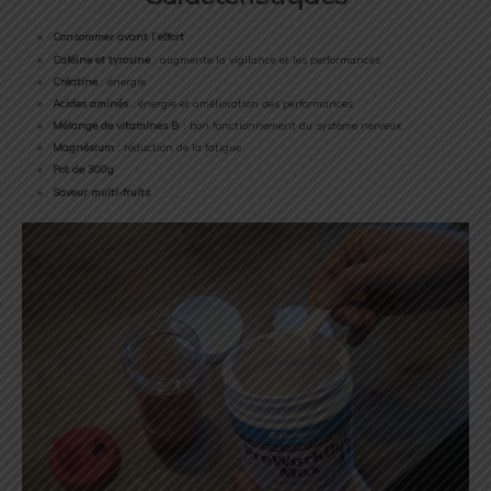
Consommer avant l’effort
Caféine et tyrosine
: augmente la vigilance et les performances
Créatine
: énergie
Acides aminés
: énergie et amélioration des performances
Mélange de vitamines B
: bon fonctionnement du système nerveux
Magnésium
: réduction de la fatigue
Pot de 300g
Saveur multi-fruits