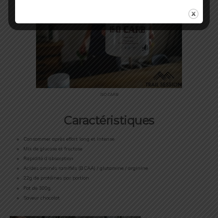
ISO CARB
Caractéristiques
Consommer après effort long et intense
Mix de glucose et fructose
Rapidité d’absorption
Acides aminés ramifiés (BCAA) / glutamine / arginine
22g de protéines par portion
Pot de 300g
Saveur chocolat