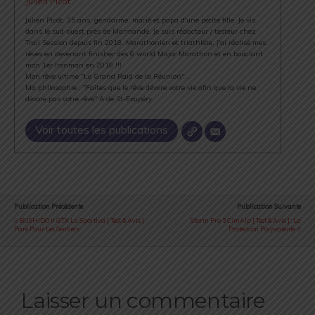
Julien Picot
Julien Picot, 35 ans, gendarme, marié et papa d'une petite fille. Je vis
dans le sud-ouest près de Marmande. Je suis rédacteur / testeur chez
Trail Session depuis fin 2018. Marathonien et triathlète, j'ai réalisé mes
rêves en devenant finisher des 6 world Major Marathon et en bouclant
mon 1er Ironman en 2019 !!!
Mon rêve ultime "Le Grand Raid de la Réunion"...
Ma philosophie : "Faites que le rêve dévore votre vie afin que la vie ne
dévore pas votre rêve" A.de St-Exupéry
Voir toutes les publications
Publication Précédente
Publication Suivante
BUSHIDO II GTX La Sportiva [ Test & Avis ] :
Storm Pro 3 CimAlp [ Test & Avis ] : La
Paré Pour Les Sentiers
Protection Polyvalente
Laisser un commentaire