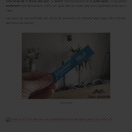
Une prise de 3 sticks par jour
,
1 avant
l’entrainement et
2 juste après
. Il se prend
oralement
très facilement, mais son goût fort et acide sera plus agréable dilué dans
l’eau.
Les jours de non-activités les sticks se prennent au moment des repas afin d’éviter
des maux de ventre.
Sticks MC3