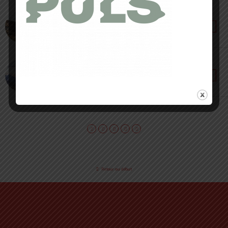
27 DÉCEMBRE 2022 • PAR CORENTIN CROUZET
Doudoune MT500 Forclaz [ Test 2022 ] : Men in
White !
12 DÉCEMBRE 2022 • PAR NOËLLIE ROUSSET
Doudoune PICO DOWN Pyrenex [ Test 2022 ] :
ultra light et chaude
Retour au début