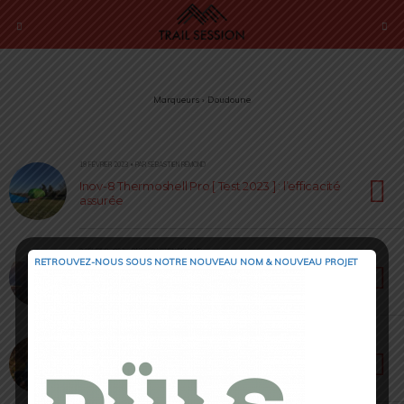
Marqueurs › Doudoune
18 FÉVRIER 2023 • PAR SÉBASTIEN RÉMOND
Inov-8 Thermoshell Pro [ Test 2023 ] : l’efficacité
assurée
9 FÉVRIER 2023 • PAR SÉBASTIEN RÉMOND
RETROUVEZ-NOUS SOUS NOTRE NOUVEAU NOM & NOUVEAU PROJET
Doudoune Columbia Eddie Gorge [ Test 2023 ]
: isolation optimale
5 JANVIER 2023 • PAR NOËLLIE ROUSSET
Haglöfs LIM Down Hood & Alpha Hood [ Test
2023 ] : ultra light