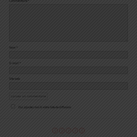
Commentaire
*
Nom
*
E-mail
*
Site web
Oui, ajoutez moi à votre liste de diffusion.