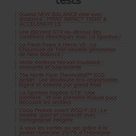
Quand NEW BALANCE rime avec
tendance : PRINT IMPACT TIGHT &
ACCELERATE LS
Une Blizzard GTX au-dessus des
conditions climatiques avec La Sportiva !
La Fresh Foam X Hierro V5 : La
Chaussure de Trail nouvelle génération
de New Balance !
Veste Arcteryx Norvan Insulated :
innovante et surprenante
The North Face ThermoBall™ ECO
Jacket : une doudoune éco-responsable,
légère et isolante par grand froid
La Sportiva Kaptiva GTX : Une
première… et une première réussie pour
découvrir les sentiers
Casio Protrek smart WSD F-21 : Le
modèle sport et connecté avec
cartographie intégrée
A vous les sorties au sec grâce à la
Jacket Hurricane 25/75, à l’Hurricane