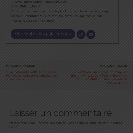
→ www.strava.com/athletes/18867396
Ma Philosophie
"Courir sur le chemin de la vie, le plus loin possible, le plus longtemps
possible. Emprunter tous les sentiers, même les impasses, le plus
important est de s’y (re)trouver".
Voir toutes les publications
Publication Précédente
Publication Suivante
Equipe Rédactionnelle De Trail Session :
Tenue BV Sport SaintéLyon & Pro Récup Evo
Portraits De Nos Deux Nouvelles Recrues
Elite : Une Tenue De Gala Pour Un Événement
Cindie & Kevin
INCONTOURNABLE Et Une Chaussette De
Récup ELITE !
Laisser un commentaire
Votre adresse e-mail ne sera pas publiée.
Les champs obligatoires sont indiqués
avec
*