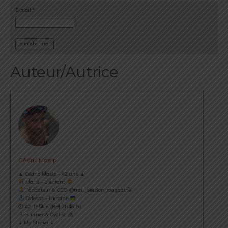
E-mail
*
Auteur/Autrice
Cédric Masip
▲ Cédric Masip - 42 ans ▲
Marié - 1 enfant
Fondateur & CEO @trail_session_magazine
Odessa - Ukraine
⏱ 42.195km [RP] 2h46’52
Runner & Cyclist
⇣ My Strava ⇣