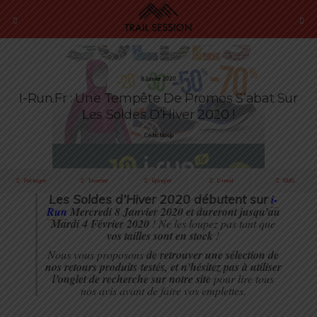
8 Janvier 2020
I-Run.fr : Une Tempête De Promos S’abat Sur
Les Soldes D’Hiver 2020 !
Cédric Masip
Partager
Tweeter
Épingler
E-mail
SMS
Les Soldes d’Hiver 2020 débutent sur
i-
Run
Mercredi 8 Janvier 2020 et dureront jusqu’au
Mardi 4 Février 2020
! Ne les loupez pas tant que
vos tailles sont en stock
!
Nous vous proposons
de retrouver une sélection de
nos retours produits testés, et n’hésitez pas à utiliser
l’onglet de recherche sur notre site
pour lire tous
nos avis avant de faire vos emplettes.